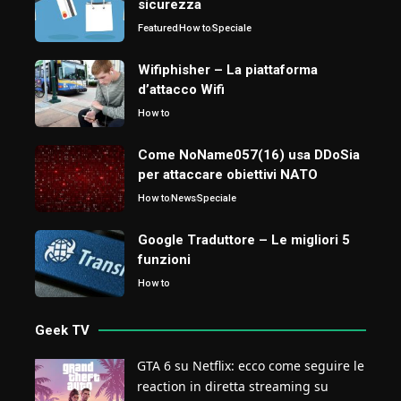
sicurezza
Featured
How to
Speciale
Wifiphisher – La piattaforma
d’attacco Wifi
How to
Come NoName057(16) usa DDoSia
per attaccare obiettivi NATO
How to
News
Speciale
Google Traduttore – Le migliori 5
funzioni
How to
Geek TV
GTA 6 su Netflix: ecco come seguire le
reaction in diretta streaming su