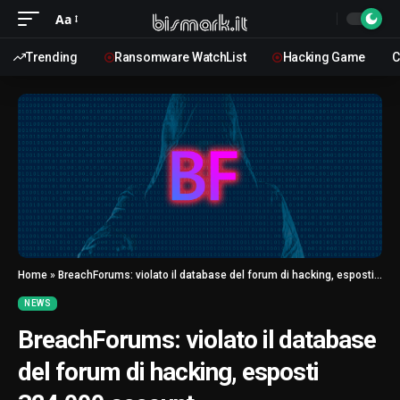
Aa
Trending
Ransomware WatchList
Hacking Game
C
Home
»
BreachForums: violato il database del forum di hacking, esposti 324.000 account
NEWS
BreachForums: violato il database
del forum di hacking, esposti