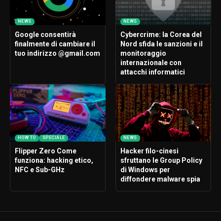
NEWS
NEWS
Google consentirà
Cybercrime: la Corea del
finalmente di cambiare il
Nord sfida le sanzioni e il
tuo indirizzo @gmail.com
monitoraggio
internazionale con
attacchi informatici
HOW TO
SPECIALE
NEWS
Flipper Zero Come
Hacker filo-cinesi
funziona: hacking etico,
sfruttano le Group Policy
NFC e Sub-GHz
di Windows per
diffondere malware spia