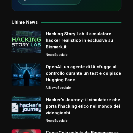
Ultime News
Hacking Story Lab il simulatore
hacker realistico in esclusiva su
Bismark.it
News
Speciale
OpenAI: un agente di IA sfugge al
controllo durante un test e colpisce
Hugging Face
AI
News
Speciale
Hacker’s Journey: il simulatore che
porta l’hacking etico nel mondo dei
videogiochi
News
Speciale
Coca-Cola colpita da Ransomware: