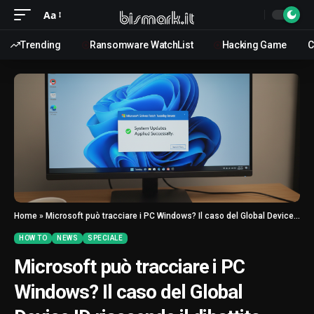
Aa
Trending
Ransomware WatchList
Hacking Game
C
Home
»
Microsoft può tracciare i PC Windows? Il caso del Global Device ID riaccende il dibattito sulla privacy
HOW TO
NEWS
SPECIALE
Microsoft può tracciare i PC
Windows? Il caso del Global