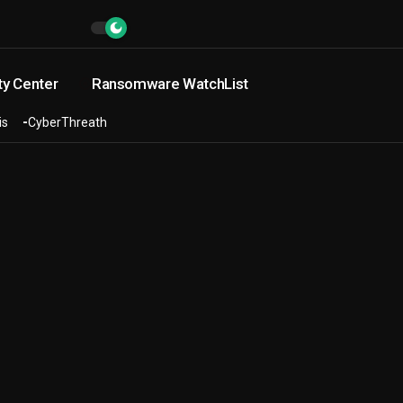
ty Center
Ransomware WatchList
is
CyberThreath