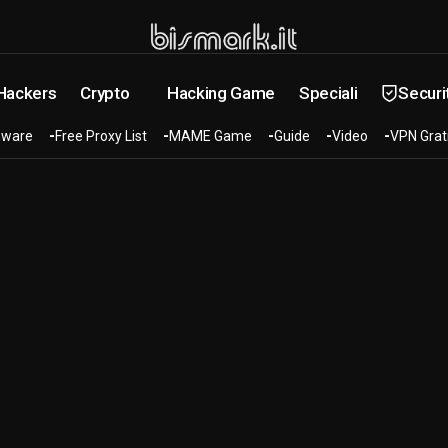
 Hackers
Crypto
Hacking Game
Speciali
Securi
ware
Free Proxy List
MAME Game
Guide
Video
VPN Grat