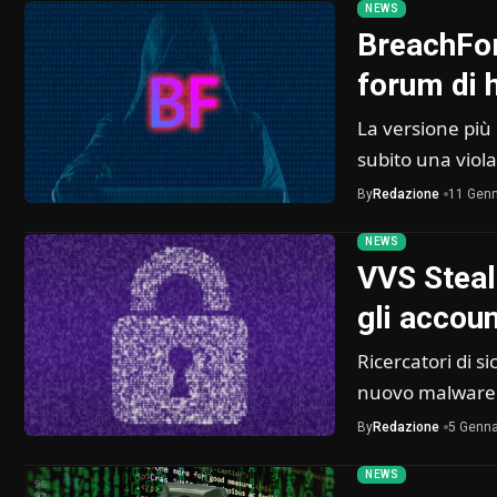
NEWS
BreachFor
forum di 
La versione più
subito una viol
By
Redazione
11 Genn
NEWS
VVS Steal
gli accou
Ricercatori di s
nuovo malware
By
Redazione
5 Genna
NEWS