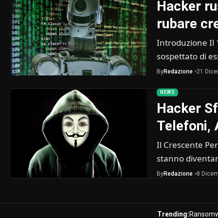
Hacker rus
rubare cr
Introduzione Il
sospettato di e
By
Redazione
21 Dic
NEWS
Hacker Sf
Telefoni,
Il Crescente Peri
stanno diventa
By
Redazione
8 Dicem
Trending:
Ransomw