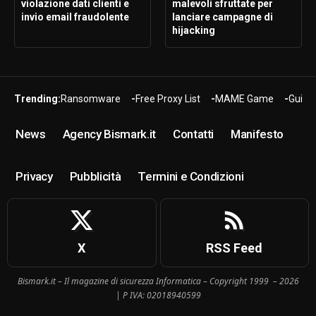
violazione dati clienti e
malevoli sfruttate per
invio email fraudolente
lanciare campagne di
hijacking
Trending:
Ransomware
Free Proxy List
MAME Game
Guide
News
Agency Bismark.it
Contatti
Manifesto
Privacy
Pubblicità
Termini e Condizioni
X
RSS Feed
Bismark.it – Il magazine di sicurezza Informatica – Copyright 1999 – 2026
| P IVA: 02018940599