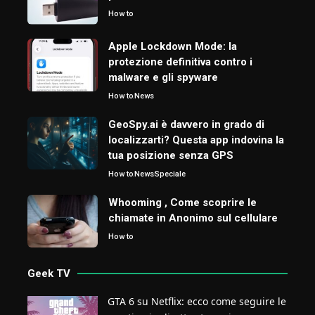
How to
Apple Lockdown Mode: la
protezione definitiva contro i
malware e gli spyware
How to
News
GeoSpy.ai è davvero in grado di
localizzarti? Questa app indovina la
tua posizione senza GPS
How to
News
Speciale
Whooming , Come scoprire le
chiamate in Anonimo sul cellulare
How to
Geek TV
GTA 6 su Netflix: ecco come seguire le