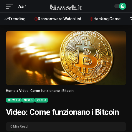
Aa
Trending
Ransomware WatchList
Hacking Game
C
Home
»
Video: Come funzionano i Bitcoin
HOW TO
NEWS
VIDEO
Video: Come funzionano i Bitcoin
0 Min Read