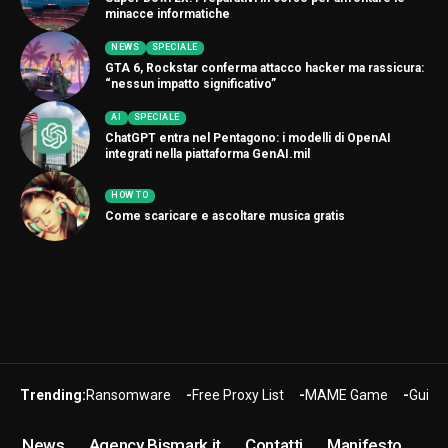
minacce informatiche
NEWS
SPECIALE
GTA 6, Rockstar conferma attacco hacker ma rassicura:
“nessun impatto significativo”
AI
SPECIALE
ChatGPT entra nel Pentagono: i modelli di OpenAI
integrati nella piattaforma GenAI.mil
HOW TO
Come scaricare e ascoltare musica gratis
Trending:
Ransomware
Free Proxy List
MAME Game
Guide
News
Agency Bismark.it
Contatti
Manifesto