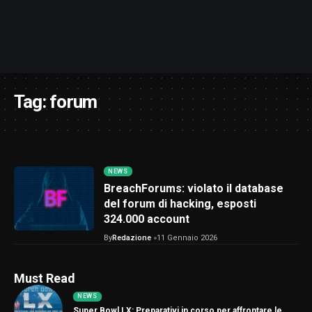
Tag:
forum
NEWS
BreachForums: violato il database
del forum di hacking, esposti
324.000 account
By
Redazione
11 Gennaio 2026
Must Read
NEWS
Super Bowl LX: Preparativi in corso per affrontare le