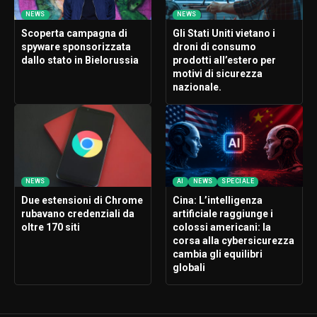
NEWS
NEWS
Scoperta campagna di
Gli Stati Uniti vietano i
spyware sponsorizzata
droni di consumo
dallo stato in Bielorussia
prodotti all’estero per
motivi di sicurezza
nazionale.
NEWS
AI
NEWS
SPECIALE
Due estensioni di Chrome
Cina: L’intelligenza
rubavano credenziali da
artificiale raggiunge i
oltre 170 siti
colossi americani: la
corsa alla cybersicurezza
cambia gli equilibri
globali