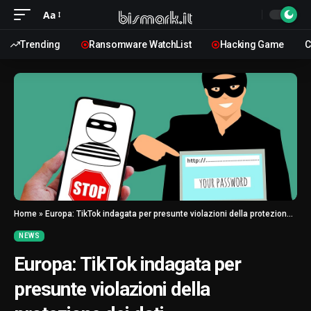
Aa
Trending
Ransomware WatchList
Hacking Game
C
Home
»
Europa: TikTok indagata per presunte violazioni della protezione dei dati
NEWS
Europa: TikTok indagata per
presunte violazioni della