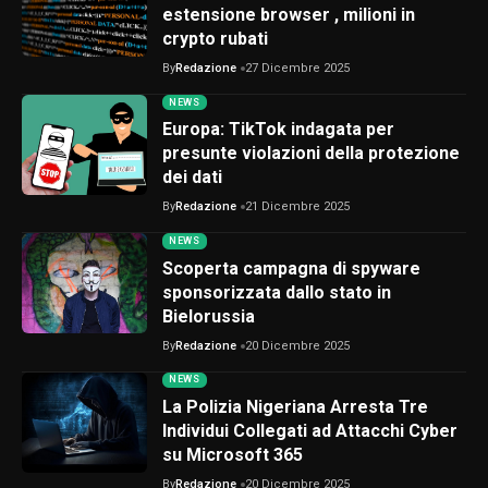
estensione browser , milioni in
crypto rubati
By
Redazione
27 Dicembre 2025
NEWS
Europa: TikTok indagata per
presunte violazioni della protezione
dei dati
By
Redazione
21 Dicembre 2025
NEWS
Scoperta campagna di spyware
sponsorizzata dallo stato in
Bielorussia
By
Redazione
20 Dicembre 2025
NEWS
La Polizia Nigeriana Arresta Tre
Individui Collegati ad Attacchi Cyber
su Microsoft 365
By
Redazione
20 Dicembre 2025