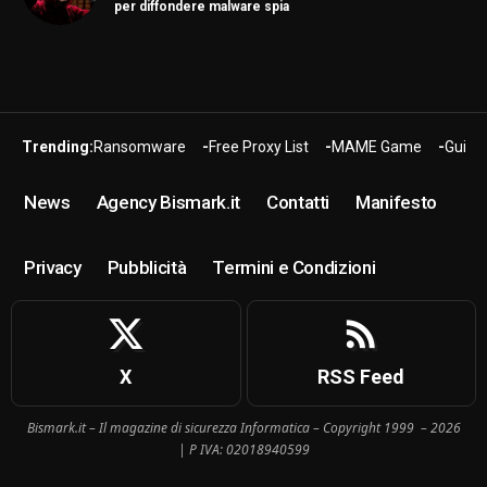
per diffondere malware spia
Trending:
Ransomware
Free Proxy List
MAME Game
Guide
News
Agency Bismark.it
Contatti
Manifesto
Privacy
Pubblicità
Termini e Condizioni
X
RSS Feed
Bismark.it – Il magazine di sicurezza Informatica – Copyright 1999 – 2026
| P IVA: 02018940599