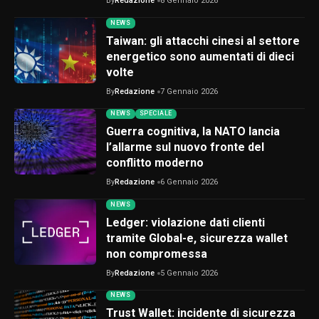
By
Redazione
8 Gennaio 2026
NEWS
Taiwan: gli attacchi cinesi al settore
energetico sono aumentati di dieci
volte
By
Redazione
7 Gennaio 2026
NEWS
SPECIALE
Guerra cognitiva, la NATO lancia
l’allarme sul nuovo fronte del
conflitto moderno
By
Redazione
6 Gennaio 2026
NEWS
Ledger: violazione dati clienti
tramite Global-e, sicurezza wallet
non compromessa
By
Redazione
5 Gennaio 2026
NEWS
Trust Wallet: incidente di sicurezza