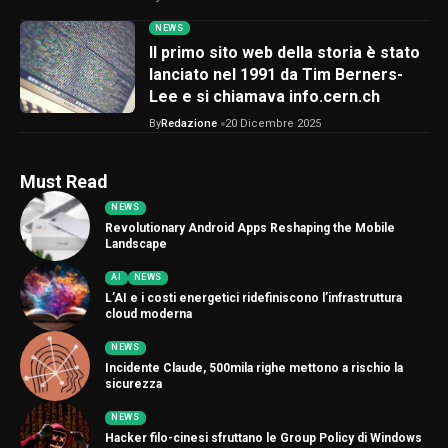
NEWS
Il primo sito web della storia è stato
lanciato nel 1991 da Tim Berners-
Lee e si chiamava info.cern.ch
By
Redazione
20 Dicembre 2025
Must Read
NEWS
Revolutionary Android Apps Reshaping the Mobile
Landscape
AI
NEWS
L’AI e i costi energetici ridefiniscono l’infrastruttura
cloud moderna
NEWS
Incidente Claude, 500mila righe mettono a rischio la
sicurezza
NEWS
Hacker filo-cinesi sfruttano le Group Policy di Windows