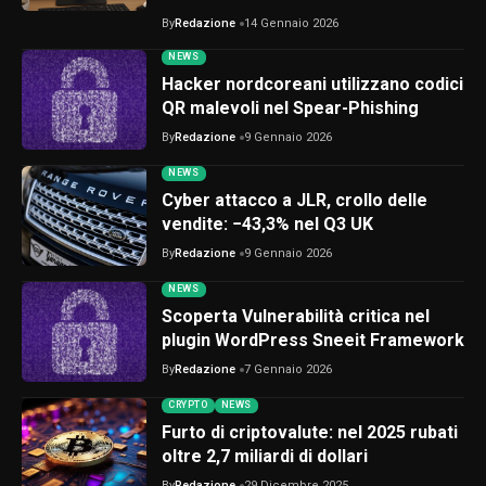
By
Redazione
14 Gennaio 2026
NEWS
Hacker nordcoreani utilizzano codici
QR malevoli nel Spear-Phishing
By
Redazione
9 Gennaio 2026
NEWS
Cyber attacco a JLR, crollo delle
vendite: −43,3% nel Q3 UK
By
Redazione
9 Gennaio 2026
NEWS
Scoperta Vulnerabilità critica nel
plugin WordPress Sneeit Framework
By
Redazione
7 Gennaio 2026
CRYPTO
NEWS
Furto di criptovalute: nel 2025 rubati
oltre 2,7 miliardi di dollari
By
Redazione
29 Dicembre 2025