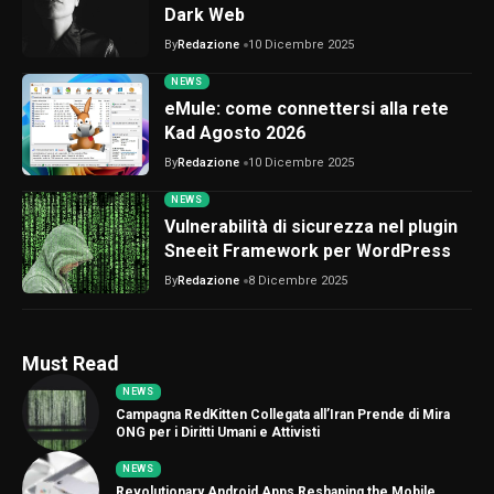
Dark Web
By
Redazione
10 Dicembre 2025
NEWS
eMule: come connettersi alla rete
Kad Agosto 2026
By
Redazione
10 Dicembre 2025
NEWS
Vulnerabilità di sicurezza nel plugin
Sneeit Framework per WordPress
By
Redazione
8 Dicembre 2025
Must Read
NEWS
Campagna RedKitten Collegata all’Iran Prende di Mira
ONG per i Diritti Umani e Attivisti
NEWS
Revolutionary Android Apps Reshaping the Mobile