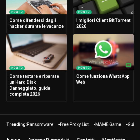
HOW TO
HOW TO
Come difendersi dagli
I migliori Client BitTorrent
hacker durante le vacanze
2026
HOW TO
HOW TO
Come testare e riparare
Come funziona WhatsApp
un Hard Disk
Web
Danneggiato, guida
completa 2026
Trending:
Ransomware
Free Proxy List
MAME Game
Guide