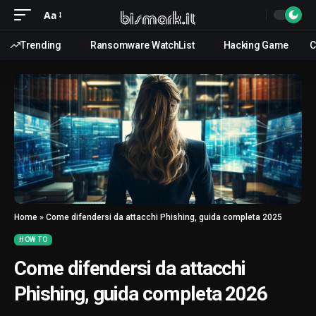
Aa
Trending
Ransomware WatchList
Hacking Game
C
Home
»
Come difendersi da attacchi Phishing, guida completa 2025
HOW TO
Come difendersi da attacchi
Phishing, guida completa 2026