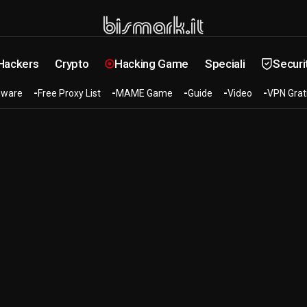
 Hackers
Crypto
Hacking Game
Speciali
Securi
ware
Free Proxy List
MAME Game
Guide
Video
VPN Grat