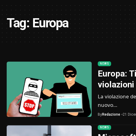
Tag:
Europa
NEWS
Europa: T
violazioni
La violazione de
nuovo…
By
Redazione
21 Dic
NEWS