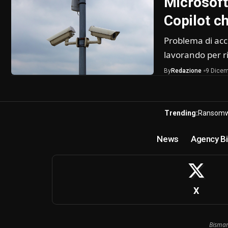
Microsoft 
Copilot ch
Problema di acc
lavorando per 
By
Redazione
9 Dicem
Trending:
Ransomw
News
Agency Bi
X
Bismar