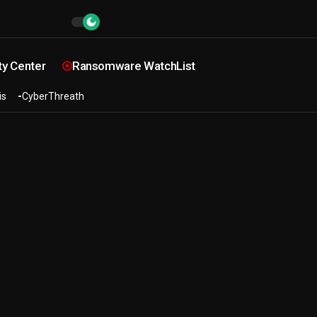
ty Center
Ransomware WatchList
is
CyberThreath