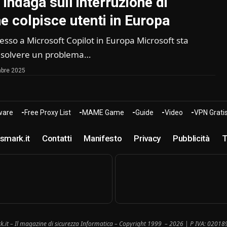
indaga sull’interruzione di
e colpisce utenti in Europa
esso a Microsoft Copilot in Europa Microsoft sta
risolvere un problema…
bre 2025
are
Free Proxy List
MAME Game
Guide
Video
VPN Grati
smark.it
Contatti
Manifesto
Privacy
Pubblicità
T
k.it – Il magazine di sicurezza Informatica – Copyright 1999 – 2026 | P IVA: 0201