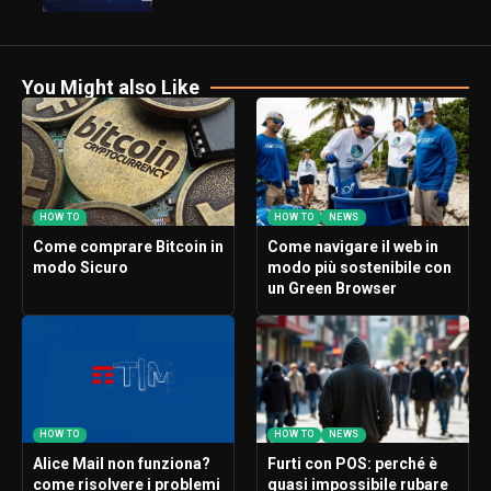
You Might also Like
HOW TO
HOW TO
NEWS
Come comprare Bitcoin in
Come navigare il web in
modo Sicuro
modo più sostenibile con
un Green Browser
HOW TO
HOW TO
NEWS
Alice Mail non funziona?
Furti con POS: perché è
come risolvere i problemi
quasi impossibile rubare