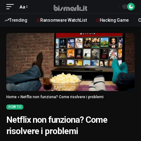
Aa
Trending
Ransomware WatchList
Hacking Game
C
Home
»
Netflix non funziona? Come risolvere i problemi
HOW TO
Netflix non funziona? Come
risolvere i problemi