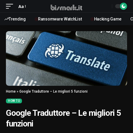
Aa
Trending
Ransomware WatchList
Hacking Game
C
Home
»
Google Traduttore – Le migliori 5 funzioni
HOW TO
Google Traduttore – Le migliori 5
funzioni