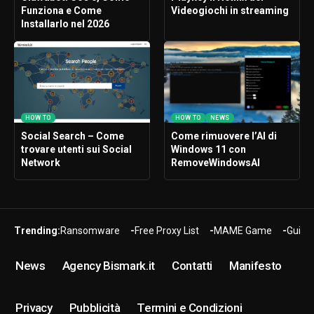
Funziona e Come
Videogiochi in streaming
Installarlo nel 2026
HOW TO
HOW TO
NEWS
Social Search – Come
Come rimuovere l’AI di
trovare utenti sui Social
Windows 11 con
Network
RemoveWindowsAI
Trending:
Ransomware
Free Proxy List
MAME Game
Guide
News
Agency Bismark.it
Contatti
Manifesto
Privacy
Pubblicità
Termini e Condizioni