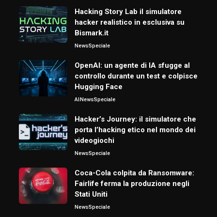
Hacking Story Lab il simulatore
hacker realistico in esclusiva su
Bismark.it
News
Speciale
OpenAI: un agente di IA sfugge al
controllo durante un test e colpisce
Hugging Face
AI
News
Speciale
Hacker’s Journey: il simulatore che
porta l’hacking etico nel mondo dei
videogiochi
News
Speciale
Coca-Cola colpita da Ransomware:
Fairlife ferma la produzione negli
Stati Uniti
News
Speciale