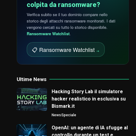
colpita da ransomware?
Verifica subito se il tuo dominio compare nello
storico degli attacchi ransomware monitorati. I dati
vengono cercati su tutto lo storico disponibile.
Ransomware Watchlist
.
📋 Ransomware Watchlist
→
Ultime News
Hacking Story Lab il simulatore
hacker realistico in esclusiva su
Bismark.it
News
Speciale
OpenAI: un agente di IA sfugge al
controllo durante un test e