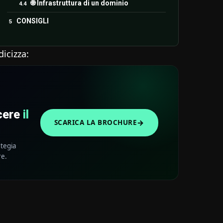
🌐 Infrastruttura di un dominio
CONSIGLI
dicizza:
scere
il
→
SCARICA LA BROCHURE
ategia
re.