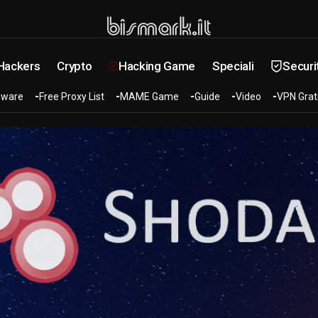
 Hackers
Crypto
Hacking Game
Speciali
Securi
ware
Free Proxy List
MAME Game
Guide
Video
VPN Grat