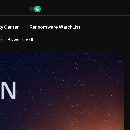
ty Center
Ransomware WatchList
is
CyberThreath