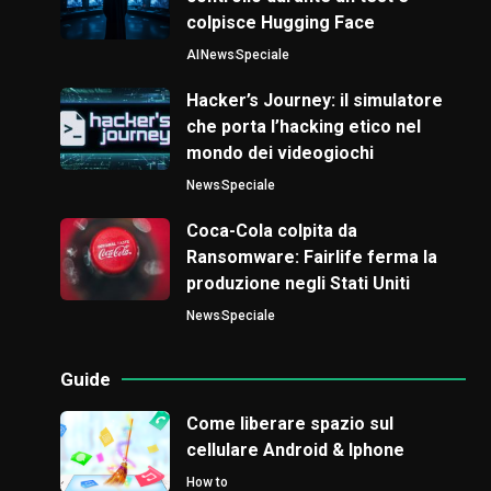
colpisce Hugging Face
AI
News
Speciale
Hacker’s Journey: il simulatore
che porta l’hacking etico nel
mondo dei videogiochi
News
Speciale
Coca-Cola colpita da
Ransomware: Fairlife ferma la
produzione negli Stati Uniti
News
Speciale
Guide
Come liberare spazio sul
cellulare Android & Iphone
How to