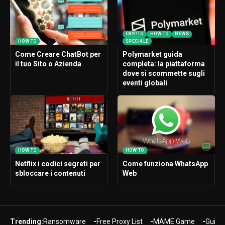
CRYPTO
HOW TO
NEWS
HOW TO
SPECIALE
Come Creare ChatBot per
Polymarket guida
il tuo Sito o Azienda
completa: la piattaforma
dove si scommette sugli
eventi globali
HOW TO
HOW TO
Netflix i codici segreti per
Come funziona WhatsApp
sbloccare i contenuti
Web
Trending:
Ransomware
Free Proxy List
MAME Game
Guide