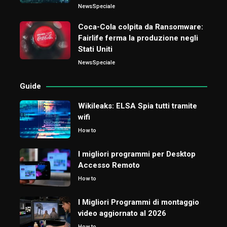
News
Speciale
Coca-Cola colpita da Ransomware:
Fairlife ferma la produzione negli
Stati Uniti
News
Speciale
Guide
Wikileaks: ELSA Spia tutti tramite
wifi
How to
I migliori programmi per Desktop
Accesso Remoto
How to
I Migliori Programmi di montaggio
video aggiornato al 2026
How to