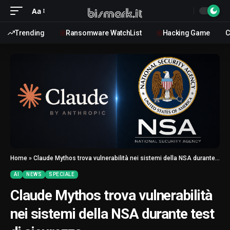
Aa
Trending
Ransomware WatchList
Hacking Game
C
Home
»
Claude Mythos trova vulnerabilità nei sistemi della NSA durante test di sicurezza
AI
NEWS
SPECIALE
Claude Mythos trova vulnerabilità
nei sistemi della NSA durante test