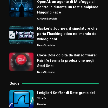
OpenAI: un agente di IA sfugge al
controllo durante un test e colpisce
Hugging Face
AI
News
Speciale
Hacker’s Journey: il simulatore che
porta l’hacking etico nel mondo dei
videogiochi
News
Speciale
Coca-Cola colpita da Ransomware:
Fairlife ferma la produzione negli
Stati Uniti
News
Speciale
Guide
I migliori Sniffer di Rete gratis del
2026
How to