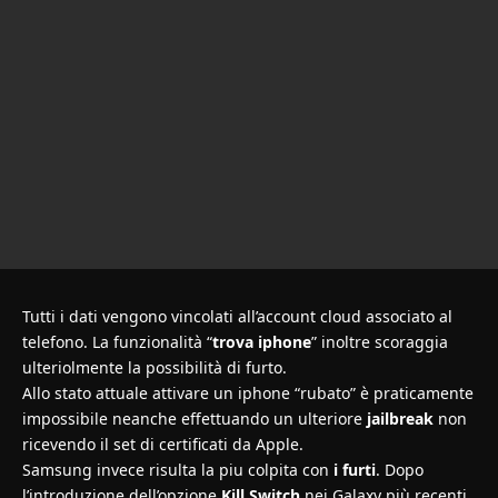
Tutti i dati vengono vincolati all’account cloud associato al
telefono. La funzionalità “
trova iphone
” inoltre scoraggia
ulteriolmente la possibilità di furto.
Allo stato attuale attivare un iphone “rubato” è praticamente
impossibile neanche effettuando un ulteriore
jailbreak
non
ricevendo il set di certificati da Apple.
Samsung invece risulta la piu colpita con
i furti
. Dopo
l’introduzione dell’opzione
Kill Switch
nei Galaxy più recenti