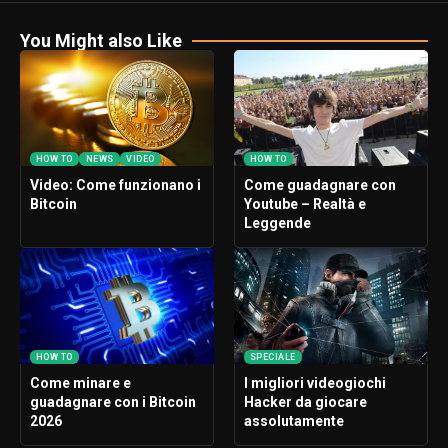
You Might also Like
HOW TO
NEWS
VIDEO
HOW TO
Video: Come funzionano i
Come guadagnare con
Bitcoin
Youtube – Realtà e
Leggende
HOW TO
SPECIALE
Come minare e
I migliori videogiochi
guadagnare con i Bitcoin
Hacker da giocare
2026
assolutamente