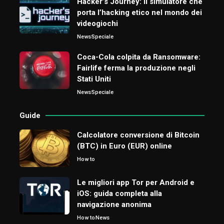
Hacker’s Journey: il simulatore che
porta l’hacking etico nel mondo dei
videogiochi
News
Speciale
Coca-Cola colpita da Ransomware:
Fairlife ferma la produzione negli
Stati Uniti
News
Speciale
Guide
Calcolatore conversione di Bitcoin
(BTC) in Euro (EUR) online
How to
Le migliori app Tor per Android e
iOS: guida completa alla
navigazione anonima
How to
News