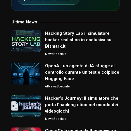
Ultime News
Hacking Story Lab il simulatore
hacker realistico in esclusiva su
Bismark.it
News
Speciale
OpenAI: un agente di IA sfugge al
controllo durante un test e colpisce
Hugging Face
AI
News
Speciale
Hacker’s Journey: il simulatore che
porta l’hacking etico nel mondo dei
videogiochi
News
Speciale
Coca-Cola colpita da Ransomware: