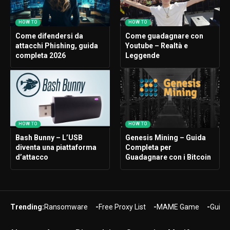
HOW TO
HOW TO
Come difendersi da
Come guadagnare con
attacchi Phishing, guida
Youtube – Realtà e
completa 2026
Leggende
HOW TO
HOW TO
Bash Bunny – L’USB
Genesis Mining – Guida
diventa una piattaforma
Completa per
d’attacco
Guadagnare con i Bitcoin
Trending:
Ransomware
Free Proxy List
MAME Game
Guide