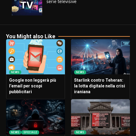
serie televisive
You Might also Like
NEWS
NEWS
Google non leggerà più
Starlink contro Teheran:
l’email per scopi
la lotta digitale nella crisi
pubblicitari
iraniana
NEWS
SPECIALE
NEWS