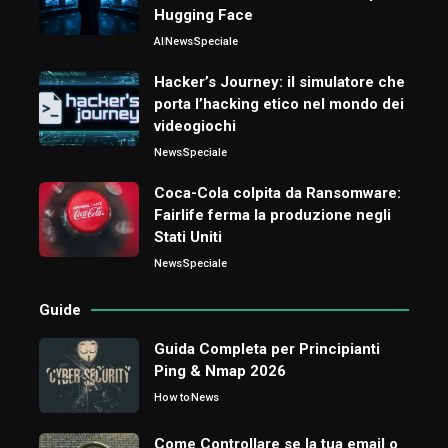
Hugging Face
AI
News
Speciale
Hacker’s Journey: il simulatore che
porta l’hacking etico nel mondo dei
videogiochi
News
Speciale
Coca-Cola colpita da Ransomware:
Fairlife ferma la produzione negli
Stati Uniti
News
Speciale
Guide
Guida Completa per Principianti
Ping & Nmap 2026
How to
News
Come Controllare se la tua email o