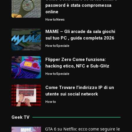
password è stata compromessa
online
How to
News
MAME – Gli arcade da sala giochi
sul tuo PC , guida completa 2026
How to
Speciale
Flipper Zero Come funziona:
hacking etico, NFC e Sub-GHz
How to
Speciale
Come Trovare l’indirizzo IP di un
utente sui social network
How to
Geek TV
GTA 6 su Netflix: ecco come seguire le