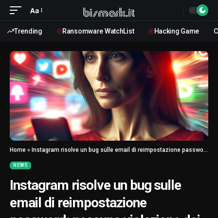
Aa
Trending
Ransomware WatchList
Hacking Game
C
Home
»
Instagram risolve un bug sulle email di reimpostazione password: nessuna violazione dei sistemi
NEWS
Instagram risolve un bug sulle
email di reimpostazione