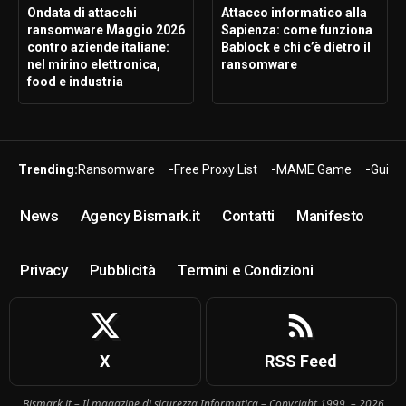
Ondata di attacchi
Attacco informatico alla
ransomware Maggio 2026
Sapienza: come funziona
contro aziende italiane:
Bablock e chi c’è dietro il
nel mirino elettronica,
ransomware
food e industria
Trending:
Ransomware
Free Proxy List
MAME Game
Guide
News
Agency Bismark.it
Contatti
Manifesto
Privacy
Pubblicità
Termini e Condizioni
X
RSS Feed
Bismark.it – Il magazine di sicurezza Informatica – Copyright 1999 – 2026