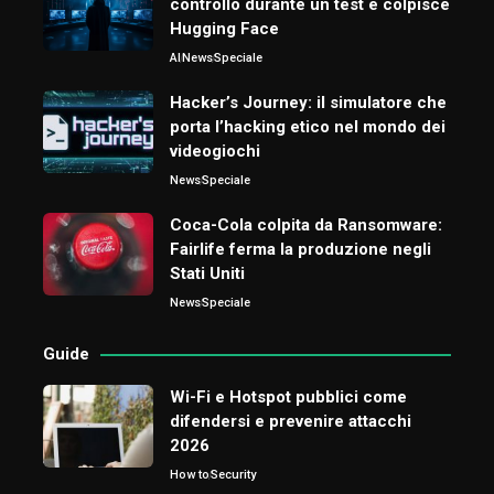
controllo durante un test e colpisce
Hugging Face
AI
News
Speciale
Hacker’s Journey: il simulatore che
porta l’hacking etico nel mondo dei
videogiochi
News
Speciale
Coca-Cola colpita da Ransomware:
Fairlife ferma la produzione negli
Stati Uniti
News
Speciale
Guide
Wi-Fi e Hotspot pubblici come
difendersi e prevenire attacchi
2026
How to
Security