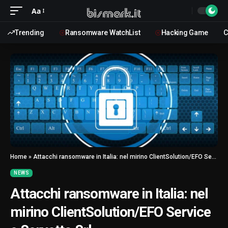
Aa
Trending
Ransomware WatchList
Hacking Game
C
Home
»
Attacchi ransomware in Italia: nel mirino ClientSolution/EFO Service e Servetto Srl
NEWS
Attacchi ransomware in Italia: nel
mirino ClientSolution/EFO Service