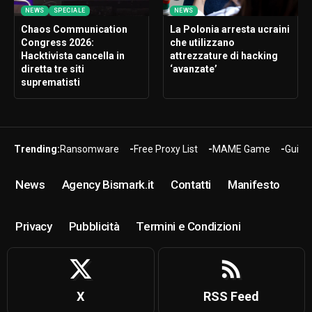
NEWS
SPECIALE
NEWS
Chaos Communication
La Polonia arresta ucraini
Congress 2026:
che utilizzano
Hacktivista cancella in
attrezzature di hacking
diretta tre siti
‘avanzate’
suprematisti
Trending:
Ransomware
Free Proxy List
MAME Game
Guide
News
Agency Bismark.it
Contatti
Manifesto
Privacy
Pubblicità
Termini e Condizioni
X
RSS Feed