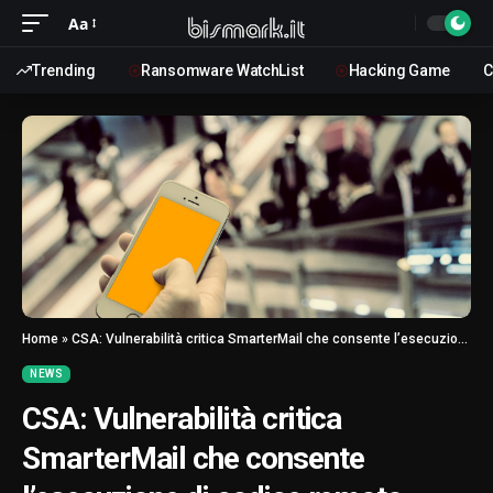
Aa
Trending
Ransomware WatchList
Hacking Game
C
Home
»
CSA: Vulnerabilità critica SmarterMail che consente l’esecuzione di codice remoto
NEWS
CSA: Vulnerabilità critica
SmarterMail che consente