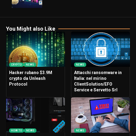
You Might also Like
CRYPTO
NEWS
NEWS
Hacker rubano $3.9M
Attacchi ransomware in
crypto da Unleash
Italia: nel mirino
Protocol
ClientSolution/EFO
Service e Servetto Srl
HOW TO
NEWS
NEWS