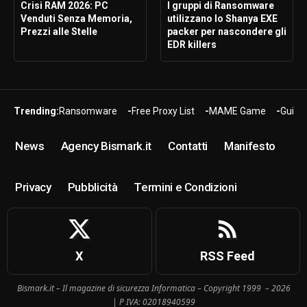
Crisi RAM 2026: PC
I gruppi di Ransomware
Venduti Senza Memoria,
utilizzano lo Shanya EXE
Prezzi alle Stelle
packer per nascondere gli
EDR killers
Trending:
Ransomware
Free Proxy List
MAME Game
Guide
News
Agency Bismark.it
Contatti
Manifesto
Privacy
Pubblicità
Termini e Condizioni
X
RSS Feed
Bismark.it – Il magazine di sicurezza Informatica – Copyright 1999 – 2026
| P IVA: 02018940599