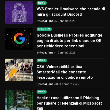
NEWS
VVS Stealer il malware che prende di
mira gli account Discord
By
Redazione
5 Gennaio 2026
SEO / SEM
Google Business Profiles aggiunge
pagina di aiuto per link o codice QR
per richiedere recensioni
By
Redazione
1 Gennaio 2026
NEWS
CSA: Vulnerabilità critica
SmarterMail che consente
l’esecuzione di codice remoto
By
Redazione
31 Dicembre 2025
NEWS
Hacker russi utilizzano il Phishing
per rubare credenziali di Microsoft
365