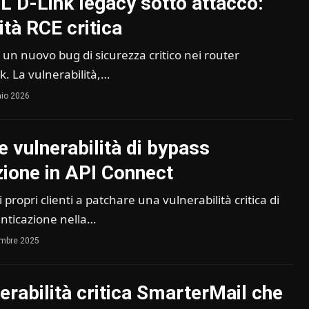
L D-Link legacy sotto attacco:
ità RCE critica
 un nuovo bug di sicurezza critico nei router
k. La vulnerabilità,…
io 2026
e vulnerabilità di bypass
zione in API Connect
 propri clienti a patchare una vulnerabilità critica di
enticazione nella…
embre 2025
erabilità critica SmarterMail che