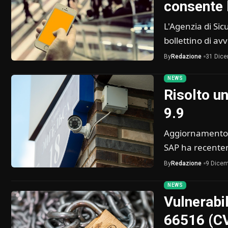
consente 
L'Agenzia di Si
bollettino di a
By
Redazione
31 Dic
NEWS
Risolto un
9.9
Aggiornamento d
SAP ha recentem
By
Redazione
9 Dicem
NEWS
Vulnerabi
66516 (CV