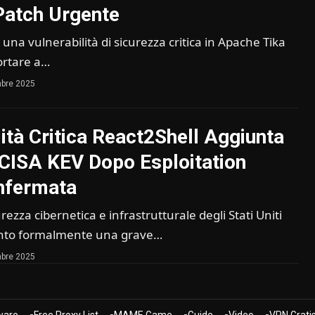
Patch Urgente
 una vulnerabilità di sicurezza critica in Apache Tika
ortare a…
bre 2025
lità Critica React2Shell Aggiunta
a CISA KEV Dopo Esploitation
nfermata
urezza cibernetica e infrastrutturale degli Stati Uniti
unto formalmente una grave…
bre 2025
are
Free Proxy List
MAME Game
Guide
Video
VPN Grati