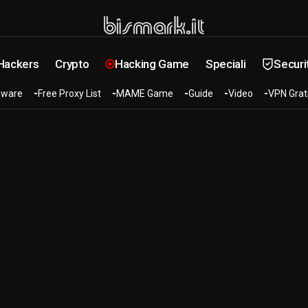
 Hackers
Crypto
Hacking Game
Speciali
Securi
ware
Free Proxy List
MAME Game
Guide
Video
VPN Grat