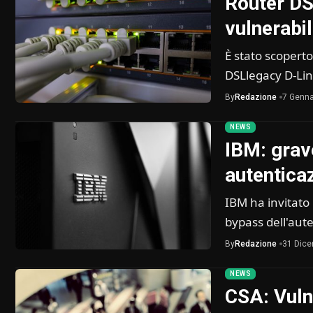
Router DS
vulnerabil
È stato scoperto
DSLlegacy D-Lin
By
Redazione
7 Genna
NEWS
IBM: grav
autentica
IBM ha invitato i
bypass dell'aut
By
Redazione
31 Dic
NEWS
CSA: Vuln