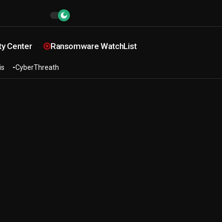
ty Center
Ransomware WatchList
is
CyberThreath