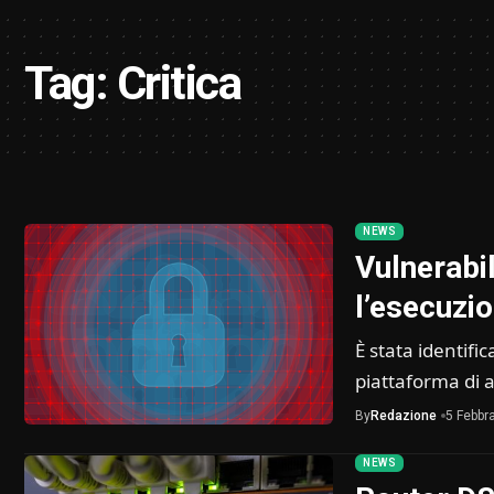
Tag:
Critica
NEWS
Vulnerabil
l’esecuzi
È stata identifi
piattaforma di
By
Redazione
5 Febbr
NEWS