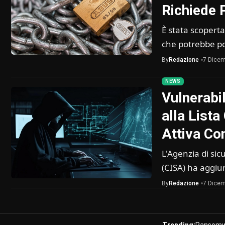
Richiede 
È stata scoperta
che potrebbe p
By
Redazione
7 Dicem
NEWS
Vulnerabi
alla List
Attiva Co
L'Agenzia di sic
(CISA) ha aggi
By
Redazione
7 Dicem
Trending:
Ransomw