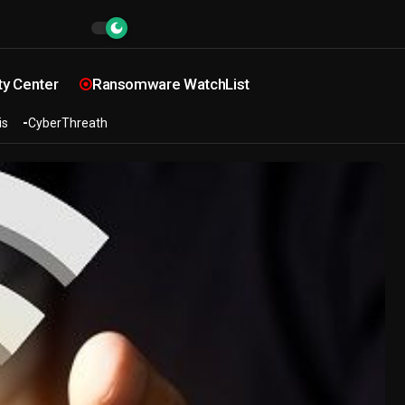
ty Center
Ransomware WatchList
is
CyberThreath