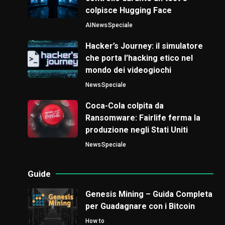
colpisce Hugging Face
AI
News
Speciale
Hacker’s Journey: il simulatore
che porta l’hacking etico nel
mondo dei videogiochi
News
Speciale
Coca-Cola colpita da
Ransomware: Fairlife ferma la
produzione negli Stati Uniti
News
Speciale
Guide
Genesis Mining – Guida Completa
per Guadagnare con i Bitcoin
How to