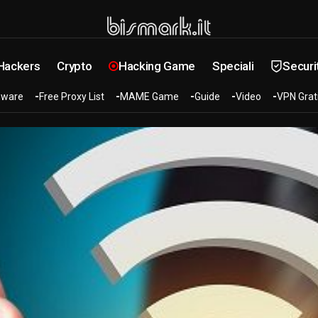
 Hackers
Crypto
Hacking Game
Speciali
Securi
ware
Free Proxy List
MAME Game
Guide
Video
VPN Grat