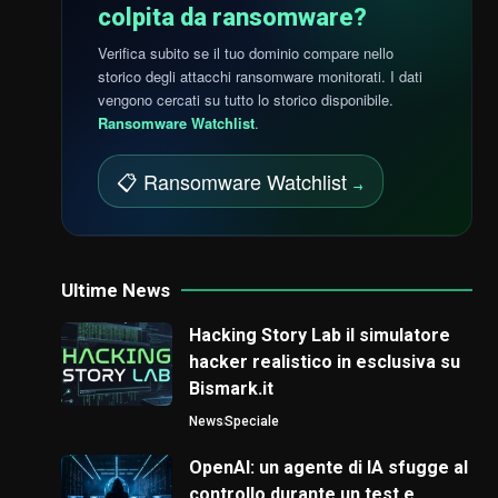
colpita da ransomware?
Verifica subito se il tuo dominio compare nello
storico degli attacchi ransomware monitorati. I dati
vengono cercati su tutto lo storico disponibile.
Ransomware Watchlist
.
📋 Ransomware Watchlist
→
Ultime News
Hacking Story Lab il simulatore
hacker realistico in esclusiva su
Bismark.it
News
Speciale
OpenAI: un agente di IA sfugge al
controllo durante un test e