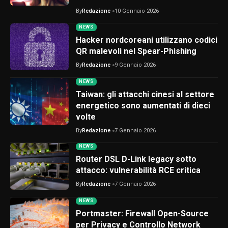
By
Redazione
10 Gennaio 2026
NEWS
Hacker nordcoreani utilizzano codici
QR malevoli nel Spear-Phishing
By
Redazione
9 Gennaio 2026
NEWS
Taiwan: gli attacchi cinesi al settore
energetico sono aumentati di dieci
volte
By
Redazione
7 Gennaio 2026
NEWS
Router DSL D-Link legacy sotto
attacco: vulnerabilità RCE critica
By
Redazione
7 Gennaio 2026
NEWS
Portmaster: Firewall Open-Source
per Privacy e Controllo Network