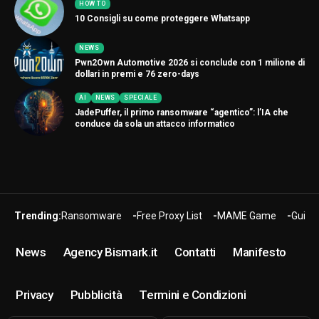
HOW TO
10 Consigli su come proteggere Whatsapp
NEWS
Pwn2Own Automotive 2026 si conclude con 1 milione di
dollari in premi e 76 zero-days
AI
NEWS
SPECIALE
JadePuffer, il primo ransomware “agentico”: l’IA che
conduce da sola un attacco informatico
Trending:
Ransomware
Free Proxy List
MAME Game
Guide
News
Agency Bismark.it
Contatti
Manifesto
Privacy
Pubblicità
Termini e Condizioni