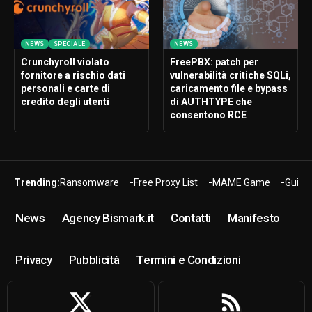
NEWS
SPECIALE
NEWS
Crunchyroll violato
FreePBX: patch per
fornitore a rischio dati
vulnerabilità critiche SQLi,
personali e carte di
caricamento file e bypass
credito degli utenti
di AUTHTYPE che
consentono RCE
Trending:
Ransomware
Free Proxy List
MAME Game
Guide
News
Agency Bismark.it
Contatti
Manifesto
Privacy
Pubblicità
Termini e Condizioni