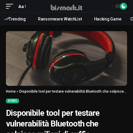
Aa
Trending
Ransomware WatchList
Hacking Game
C
Home
»
Disponibile tool per testare vulnerabilità Bluetooth che colpisce milioni di cuffie
NEWS
Disponibile tool per testare
vulnerabilità Bluetooth che