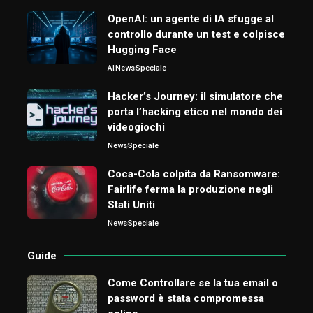
OpenAI: un agente di IA sfugge al
controllo durante un test e colpisce
Hugging Face
AI
News
Speciale
Hacker’s Journey: il simulatore che
porta l’hacking etico nel mondo dei
videogiochi
News
Speciale
Coca-Cola colpita da Ransomware:
Fairlife ferma la produzione negli
Stati Uniti
News
Speciale
Guide
Come Controllare se la tua email o
password è stata compromessa