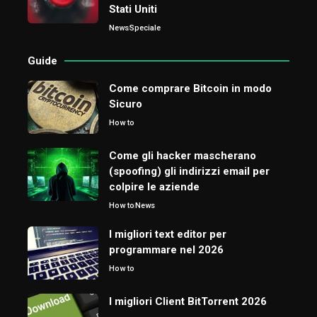
Stati Uniti
News
Speciale
Guide
Come comprare Bitcoin in modo
Sicuro
How to
Come gli hacker mascherano
(spoofing) gli indirizzi email per
colpire le aziende
How to
News
I migliori text editor per
programmare nel 2026
How to
I migliori Client BitTorrent 2026