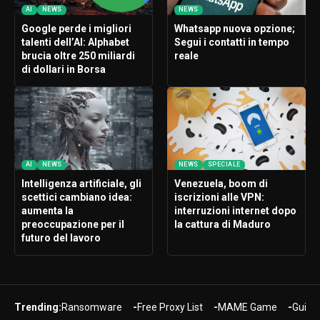
AI
NEWS
NEWS
Google perde i migliori
Whatsapp nuova opzione;
talenti dell’AI: Alphabet
Segui i contatti in tempo
brucia oltre 250 miliardi
reale
di dollari in Borsa
AI
NEWS
NEWS
SPECIALE
Intelligenza artificiale, gli
Venezuela, boom di
scettici cambiano idea:
iscrizioni alle VPN:
aumenta la
interruzioni internet dopo
preoccupazione per il
la cattura di Maduro
futuro del lavoro
Trending:
Ransomware
Free Proxy List
MAME Game
Guide