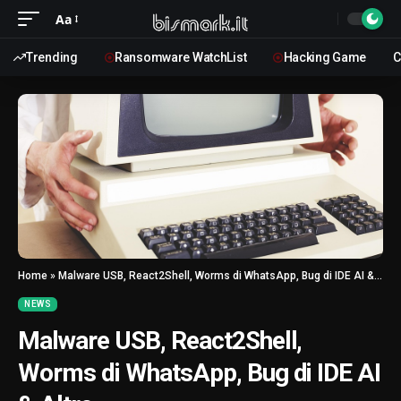
Aa
Trending
Ransomware WatchList
Hacking Game
C
Home
»
Malware USB, React2Shell, Worms di WhatsApp, Bug di IDE AI & Altro
NEWS
Malware USB, React2Shell,
Worms di WhatsApp, Bug di IDE AI