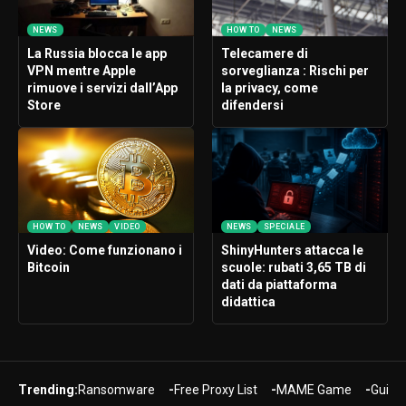
NEWS
HOW TO
NEWS
La Russia blocca le app
Telecamere di
VPN mentre Apple
sorveglianza : Rischi per
rimuove i servizi dall’App
la privacy, come
Store
difendersi
HOW TO
NEWS
VIDEO
NEWS
SPECIALE
Video: Come funzionano i
ShinyHunters attacca le
Bitcoin
scuole: rubati 3,65 TB di
dati da piattaforma
didattica
Trending:
Ransomware
Free Proxy List
MAME Game
Guide