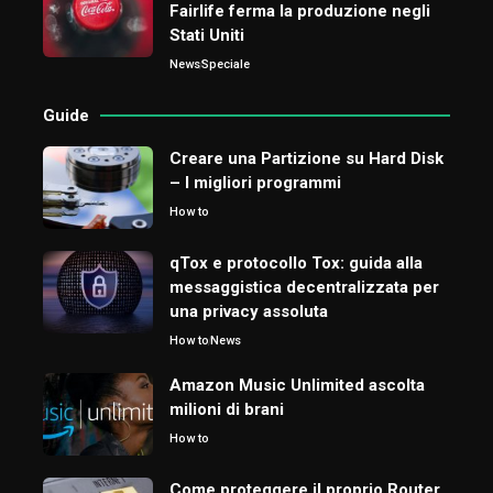
Fairlife ferma la produzione negli
Stati Uniti
News
Speciale
Guide
Creare una Partizione su Hard Disk
– I migliori programmi
How to
qTox e protocollo Tox: guida alla
messaggistica decentralizzata per
una privacy assoluta
How to
News
Amazon Music Unlimited ascolta
milioni di brani
How to
Come proteggere il proprio Router