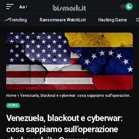
Aa
Trending
Ransomware WatchList
Hacking Game
C
Home
»
Venezuela, blackout e cyberwar: cosa sappiamo sull’operazione che ha colpito Caracas
NEWS
Venezuela, blackout e cyberwar:
cosa sappiamo sull’operazione