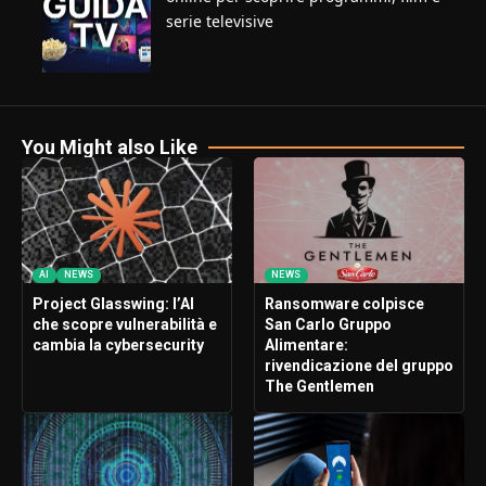
serie televisive
You Might also Like
AI
NEWS
NEWS
Project Glasswing: l’AI
Ransomware colpisce
che scopre vulnerabilità e
San Carlo Gruppo
cambia la cybersecurity
Alimentare:
rivendicazione del gruppo
The Gentlemen