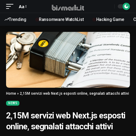
Aa
Trending
Ransomware WatchList
Hacking Game
C
Home
»
2,15M servizi web Next.js esposti online, segnalati attacchi attivi
NEWS
2,15M servizi web Next.js esposti
online, segnalati attacchi attivi