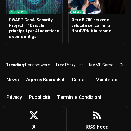
AI
NEWS
NEWS
OWASP GenAI Security
Oltre 8.700 server e
Project: i 10 rischi
velocità senza limiti:
principali per AI agentiche
NordVPN è in promo
e come mitigarli
Trending:
Ransomware
Free Proxy List
MAME Game
Guide
News
Agency Bismark.it
Contatti
Manifesto
Privacy
Pubblicità
Termini e Condizioni
X
RSS Feed