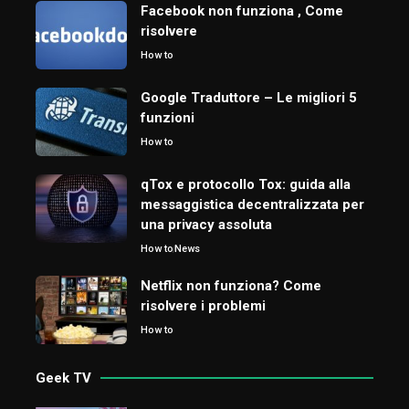
Facebook non funziona , Come
risolvere
How to
Google Traduttore – Le migliori 5
funzioni
How to
qTox e protocollo Tox: guida alla
messaggistica decentralizzata per
una privacy assoluta
How to
News
Netflix non funziona? Come
risolvere i problemi
How to
Geek TV