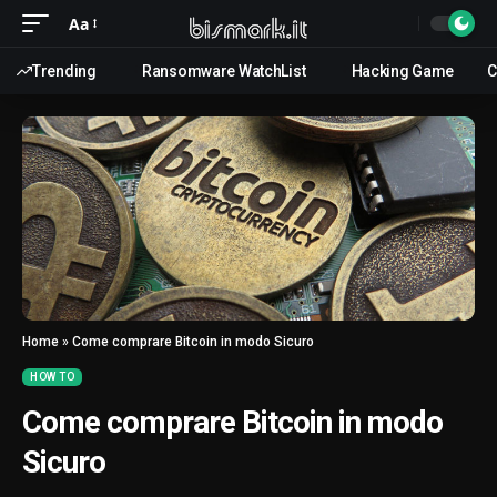
Aa
Trending
Ransomware WatchList
Hacking Game
C
Home
»
Come comprare Bitcoin in modo Sicuro
HOW TO
Come comprare Bitcoin in modo
Sicuro