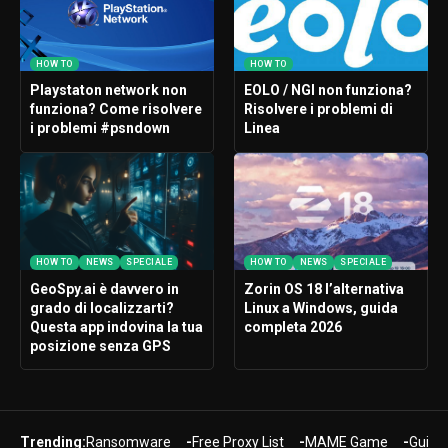
HOW TO
HOW TO
Playstaton network non
EOLO / NGI non funziona?
funziona? Come risolvere
Risolvere i problemi di
i problemi #psndown
Linea
HOW TO
NEWS
SPECIALE
HOW TO
NEWS
SPECIALE
GeoSpy.ai è davvero in
Zorin OS 18 l’alternativa
grado di localizzarti?
Linux a Windows, guida
Questa app indovina la tua
completa 2026
posizione senza GPS
Trending:
Ransomware
Free Proxy List
MAME Game
Guide