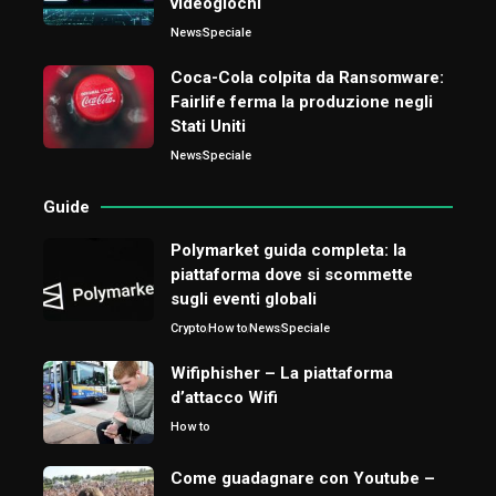
videogiochi
News
Speciale
Coca-Cola colpita da Ransomware:
Fairlife ferma la produzione negli
Stati Uniti
News
Speciale
Guide
Polymarket guida completa: la
piattaforma dove si scommette
sugli eventi globali
Crypto
How to
News
Speciale
Wifiphisher – La piattaforma
d’attacco Wifi
How to
Come guadagnare con Youtube –