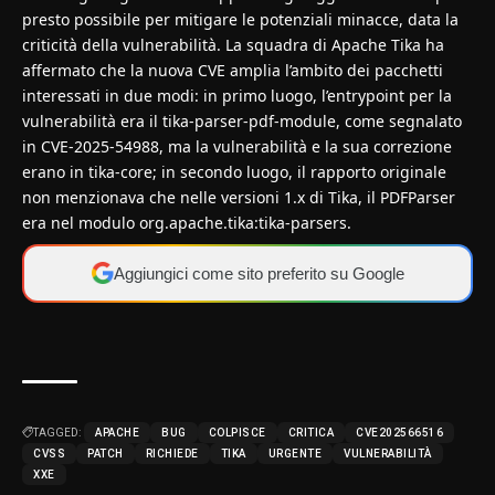
presto possibile per mitigare le potenziali minacce, data la
criticità della vulnerabilità. La squadra di Apache Tika ha
affermato che la nuova CVE amplia l’ambito dei pacchetti
interessati in due modi: in primo luogo, l’entrypoint per la
vulnerabilità era il tika-parser-pdf-module, come segnalato
in
CVE-2025-54988
, ma la vulnerabilità e la sua correzione
erano in tika-core; in secondo luogo, il rapporto originale
non menzionava che nelle versioni 1.x di Tika, il PDFParser
era nel modulo org.apache.tika:tika-parsers.
Aggiungici come sito preferito su Google
TAGGED:
APACHE
BUG
COLPISCE
CRITICA
CVE202566516
CVSS
PATCH
RICHIEDE
TIKA
URGENTE
VULNERABILITÀ
XXE