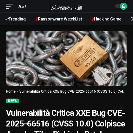
Aa
Trending
Ransomware WatchList
Hacking Game
C
Home
»
Vulnerabilità Critica XXE Bug CVE-2025-66516 (CVSS 10.0) Colpisce Apache Tika, Richiede Patch Urgente
NEWS
Vulnerabilità Critica XXE Bug CVE-
2025-66516 (CVSS 10.0) Colpisce