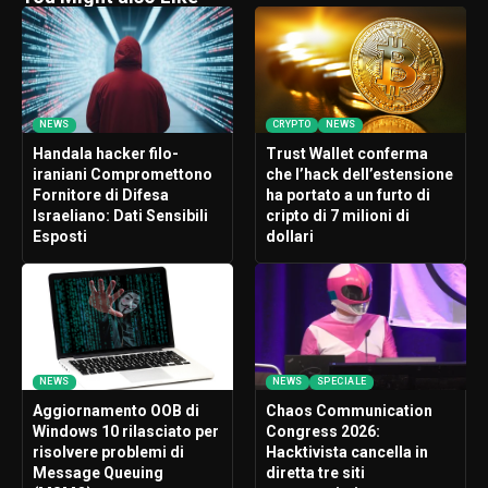
NEWS
CRYPTO
NEWS
Handala hacker filo-
Trust Wallet conferma
iraniani Compromettono
che l’hack dell’estensione
Fornitore di Difesa
ha portato a un furto di
Israeliano: Dati Sensibili
cripto di 7 milioni di
Esposti
dollari
NEWS
NEWS
SPECIALE
Aggiornamento OOB di
Chaos Communication
Windows 10 rilasciato per
Congress 2026:
risolvere problemi di
Hacktivista cancella in
Message Queuing
diretta tre siti