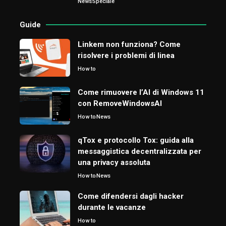
News
Speciale
Guide
Linkem non funziona? Come
risolvere i problemi di linea
How to
Come rimuovere l’AI di Windows 11
con RemoveWindowsAI
How to
News
qTox e protocollo Tox: guida alla
messaggistica decentralizzata per
una privacy assoluta
How to
News
Come difendersi dagli hacker
durante le vacanze
How to