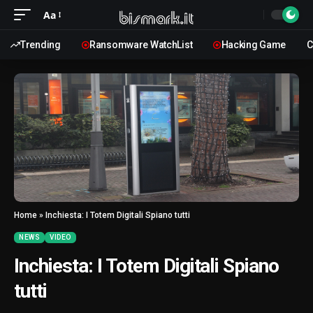
Aa
Trending
Ransomware WatchList
Hacking Game
C
Home
»
Inchiesta: I Totem Digitali Spiano tutti
NEWS
VIDEO
Inchiesta: I Totem Digitali Spiano
tutti