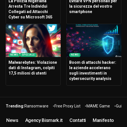
La Polizia Nigeriana
Evitare VPN personali per
Arresta Tre Individui
la sicurezza del vostro
Collegati ad Attacchi
smartphone
Cyber su Microsoft 365
NEWS
SPECIALE
NEWS
Malwarebytes: Violazione
Boom di attacchi hacker:
dati di Instagram, colpiti
le aziende accelerano
17,5 milioni di utenti
sugli investimenti in
cybersecurity analysis
Trending:
Ransomware
Free Proxy List
MAME Game
Guide
News
Agency Bismark.it
Contatti
Manifesto