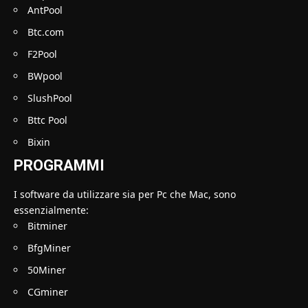
AntPool
Btc.com
F2Pool
BWpool
SlushPool
Bttc Pool
Bixin
PROGRAMMI
I software da utilizzare sia per Pc che Mac, sono
essenzialmente:
Bitminer
BfgMiner
50Miner
CGminer