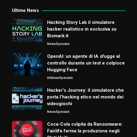
Ultime News
Hacking Story Lab il simulatore
hacker realistico in esclusiva su
Bismark.it
News
Speciale
OpenAI: un agente di IA sfugge al
controllo durante un test e colpisce
Hugging Face
AI
News
Speciale
Hacker’s Journey: il simulatore che
porta l’hacking etico nel mondo dei
videogiochi
News
Speciale
Coca-Cola colpita da Ransomware:
Fairlife ferma la produzione negli