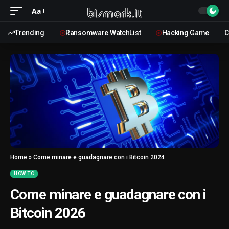
Aa
Trending
Ransomware WatchList
Hacking Game
C
Home
»
Come minare e guadagnare con i Bitcoin 2024
HOW TO
Come minare e guadagnare con i
Bitcoin 2026