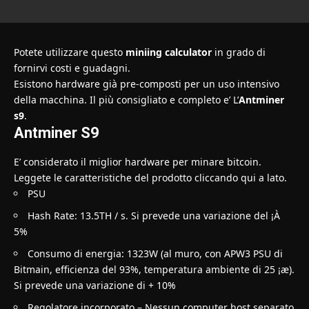
Potete utilizzare questo
miniing calculator
in grado di
fornirvi costi e guadagni.
Esistono hardware già pre-composti per un uso intensivo
della macchina. Il più consigliato e completo e’ L’
Antminer
s9
.
Antminer S9
E’ considerato il miglior hardware per minare bitcoin.
Leggete le caratteristiche del prodotto cliccando qui a lato.
PSU
Hash Rate: 13.5TH / s. Si prevede una variazione del ¡À
5%
Consumo di energia: 1323W (al muro, con APW3 PSU di
Bitmain, efficienza del 93%, temperatura ambiente di 25 ¡æ).
Si prevede una variazione di + 10%
Regolatore incorporato – Nessun computer host separato