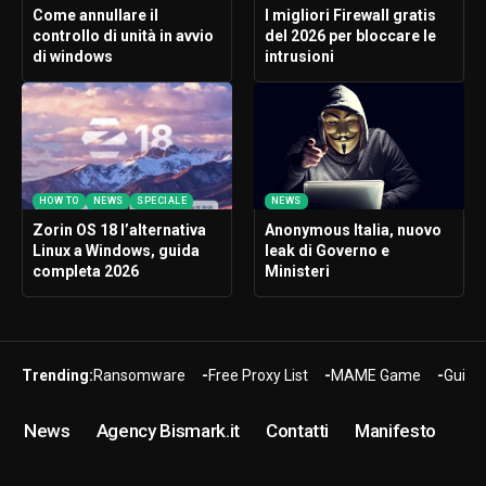
Come annullare il
I migliori Firewall gratis
controllo di unità in avvio
del 2026 per bloccare le
di windows
intrusioni
HOW TO
NEWS
SPECIALE
NEWS
Zorin OS 18 l’alternativa
Anonymous Italia, nuovo
Linux a Windows, guida
leak di Governo e
completa 2026
Ministeri
Trending:
Ransomware
Free Proxy List
MAME Game
Guide
News
Agency Bismark.it
Contatti
Manifesto