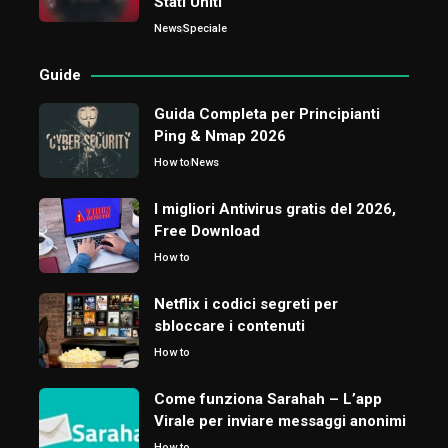
Stati Uniti
News
Speciale
Guide
Guida Completa per Principianti
Ping & Nmap 2026
How to
News
I migliori Antivirus gratis del 2026,
Free Download
How to
Netflix i codici segreti per
sbloccare i contenuti
How to
Come funziona Sarahah – L’app
Virale per inviare messaggi anonimi
How to