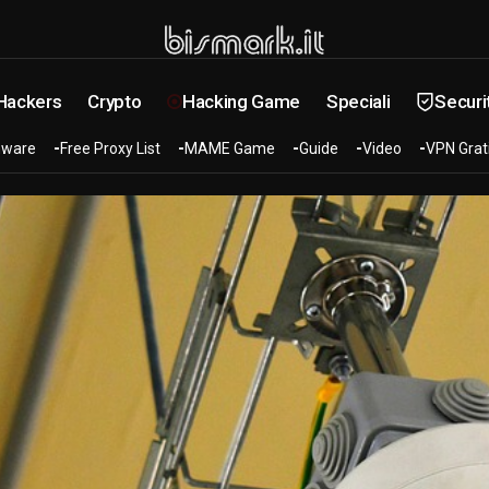
 Hackers
Crypto
Hacking Game
Speciali
Securi
ware
Free Proxy List
MAME Game
Guide
Video
VPN Grat