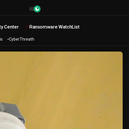
ty Center
Ransomware WatchList
is
CyberThreath