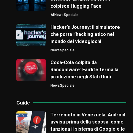
colpisce Hugging Face
AI
News
Speciale
Hacker’s Journey: il simulatore
che porta l’hacking etico nel
mondo dei videogiochi
News
Speciale
Coca-Cola colpita da
Ransomware: Fairlife ferma la
produzione negli Stati Uniti
News
Speciale
Guide
Terremoto in Venezuela, Android
avvisa prima della scossa: come
funziona il sistema di Google e le