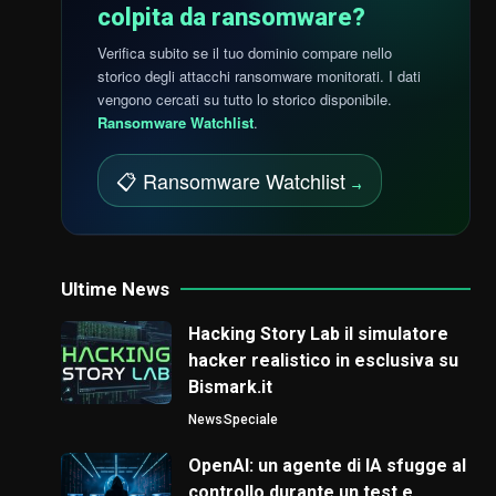
colpita da ransomware?
Verifica subito se il tuo dominio compare nello
storico degli attacchi ransomware monitorati. I dati
vengono cercati su tutto lo storico disponibile.
Ransomware Watchlist
.
📋 Ransomware Watchlist
→
Ultime News
Hacking Story Lab il simulatore
hacker realistico in esclusiva su
Bismark.it
News
Speciale
OpenAI: un agente di IA sfugge al
controllo durante un test e