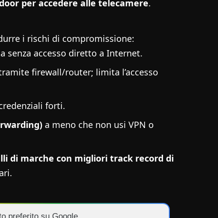
kdoor per accedere alle telecamere
.
durre i rischi di compromissione:
 senza accesso diretto a Internet.
tramite firewall/router; limita l’accesso
redenziali forti.
orwarding)
a meno che non usi VPN o
lli di marche con migliori track record di
ri.
to preferito su Google