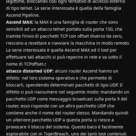
legittime, bloccando così ogni tentativo di accesso esterno
di tipo telnet. La serie interessata è quella della famiglia
Ascend Pipeline.
Ascend MAX:
la MAX è una famiglia di router che sono
sensibili ad un attacco telnet portato sulla porta 150, che
tramite l’invio di pacchetti TCP con offset diverso da zero,
riescono a resettare e riavviare la macchina in modo remoto.
La serie interessata è quella Ascend MAX ed il tool per
effettuare tali attacchi si può reperire in rete e va sotto il
nome di TCPoffset.c
attacco distorted UDP:
alcuni router Ascend hanno un
difetto nel loro sistema operativo e che permette di
bloccarli, spendendo determinati pacchetti di tipo UDP. Il
difetto si può riassumere nel seguente modo: mandando un
pacchetto UDP come messaggio broadcast sulla porta 9 del
router, esso risponde con un altro pacchetto UDP che
contiene anche il nome del router stesso. Mandando quindi
un ulteriore pacchetto UDP a questa porta si riesce a
provocare il blocco del sistema. Questo baco è facilmente
esplorabile con in TigerBreach, uno dei tanti tool contenuti