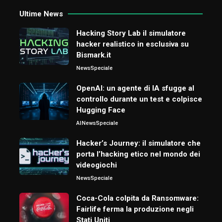
Ultime News
Hacking Story Lab il simulatore
hacker realistico in esclusiva su
Bismark.it
News
Speciale
OpenAI: un agente di IA sfugge al
controllo durante un test e colpisce
Hugging Face
AI
News
Speciale
Hacker’s Journey: il simulatore che
porta l’hacking etico nel mondo dei
videogiochi
News
Speciale
Coca-Cola colpita da Ransomware:
Fairlife ferma la produzione negli
Stati Uniti