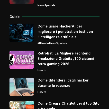
News
Speciale
Guide
Come usare HackerAI per
migliorare i penetration test con
l’intelligenza artificiale
AI
How to
News
Speciale
RetroBat: La Migliore Frontend
Emulazione Gratuita ,100 sistemi
retro gaming 2026
How to
Come difendersi dagli hacker
durante le vacanze
How to
Come Creare ChatBot per il tuo Sito
o Azienda