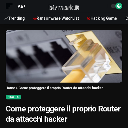
Aa
Trending
Ransomware WatchList
Hacking Game
C
Home
»
Come proteggere il proprio Router da attacchi hacker
HOW TO
Come proteggere il proprio Router
da attacchi hacker