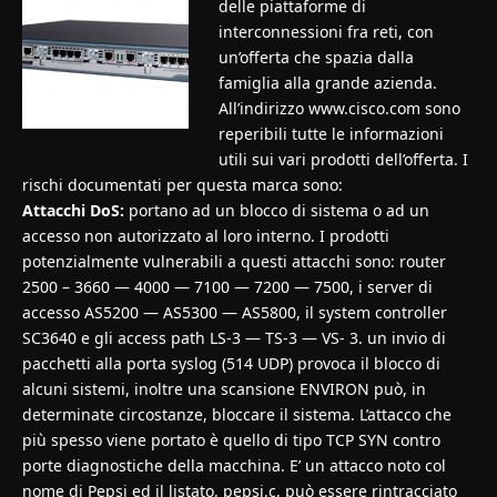
delle piattaforme di
interconnessioni fra reti, con
un’offerta che spazia dalla
famiglia alla grande azienda.
All’indirizzo www.cisco.com sono
reperibili tutte le informazioni
utili sui vari prodotti dell’offerta. I
rischi documentati per questa marca sono:
Attacchi DoS:
portano ad un blocco di sistema o ad un
accesso non autorizzato al loro interno. I prodotti
potenzialmente vulnerabili a questi attacchi sono: router
2500 – 3660 — 4000 — 7100 — 7200 — 7500, i server di
accesso AS5200 — AS5300 — AS5800, il system controller
SC3640 e gli access path LS-3 — TS-3 — VS- 3. un invio di
pacchetti alla porta syslog (514 UDP) provoca il blocco di
alcuni sistemi, inoltre una scansione ENVIRON può, in
determinate circostanze, bloccare il sistema. L’attacco che
più spesso viene portato è quello di tipo TCP SYN contro
porte diagnostiche della macchina. E’ un attacco noto col
nome di Pepsi ed il listato, pepsi.c, può essere rintracciato