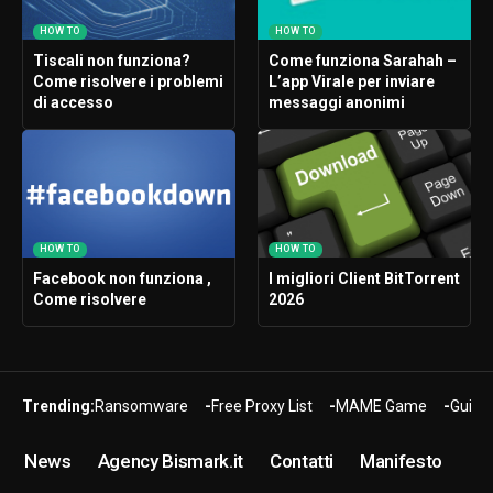
HOW TO
HOW TO
Tiscali non funziona?
Come funziona Sarahah –
Come risolvere i problemi
L’app Virale per inviare
di accesso
messaggi anonimi
HOW TO
HOW TO
Facebook non funziona ,
I migliori Client BitTorrent
Come risolvere
2026
Trending:
Ransomware
Free Proxy List
MAME Game
Guide
News
Agency Bismark.it
Contatti
Manifesto