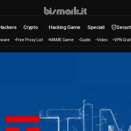
 Hackers
Crypto
Hacking Game
Speciali
Securi
ware
Free Proxy List
MAME Game
Guide
Video
VPN Grat