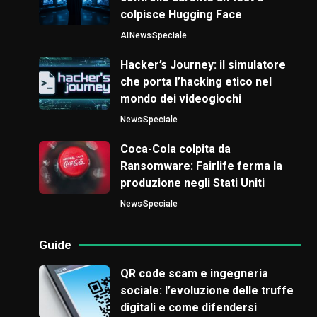
colpisce Hugging Face
AI
News
Speciale
Hacker’s Journey: il simulatore
che porta l’hacking etico nel
mondo dei videogiochi
News
Speciale
Coca-Cola colpita da
Ransomware: Fairlife ferma la
produzione negli Stati Uniti
News
Speciale
Guide
QR code scam e ingegneria
sociale: l’evoluzione delle truffe
digitali e come difendersi