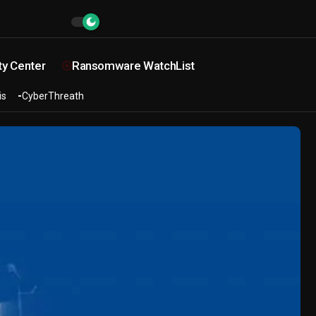
ty Center
Ransomware WatchList
is
CyberThreath