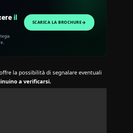
scere
il
→
SCARICA LA BROCHURE
ategia
re.
 offre la possibilità di segnalare eventuali
nuino a verificarsi.