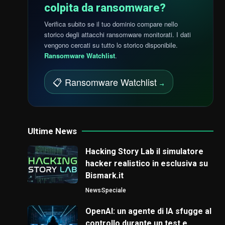
colpita da ransomware?
Verifica subito se il tuo dominio compare nello
storico degli attacchi ransomware monitorati. I dati
vengono cercati su tutto lo storico disponibile.
Ransomware Watchlist
.
📋 Ransomware Watchlist
→
Ultime News
Hacking Story Lab il simulatore
hacker realistico in esclusiva su
Bismark.it
News
Speciale
OpenAI: un agente di IA sfugge al
controllo durante un test e