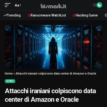
Aa
Trending
Ransomware WatchList
Hacking Game
C
Home
»
Attacchi iraniani colpiscono data center di Amazon e Oracle
NEWS
Attacchi iraniani colpiscono data
center di Amazon e Oracle