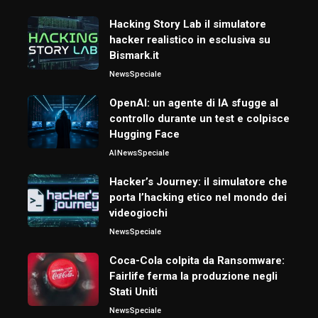
Hacking Story Lab il simulatore
hacker realistico in esclusiva su
Bismark.it
News
Speciale
OpenAI: un agente di IA sfugge al
controllo durante un test e colpisce
Hugging Face
AI
News
Speciale
Hacker’s Journey: il simulatore che
porta l’hacking etico nel mondo dei
videogiochi
News
Speciale
Coca-Cola colpita da Ransomware:
Fairlife ferma la produzione negli
Stati Uniti
News
Speciale