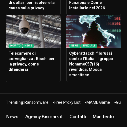
di dollari per risolvere la
Funziona e Come
causa sulla privacy
Installarlo nel 2026
HOW TO
NEWS
NEWS
SPECIALE
Telecamere di
Cyberattacchi filorussi
sorveglianza : Rischi per
contro l’Italia: il gruppo
la privacy, come
Noname057(16)
difendersi
rivendica, Mosca
smentisce
Trending:
Ransomware
Free Proxy List
MAME Game
Guide
News
Agency Bismark.it
Contatti
Manifesto