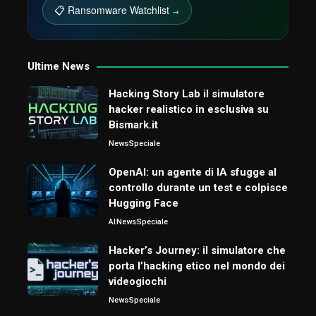
📋 Ransomware Watchlist
→
Ultime News
Hacking Story Lab il simulatore
hacker realistico in esclusiva su
Bismark.it
News
Speciale
OpenAI: un agente di IA sfugge al
controllo durante un test e colpisce
Hugging Face
AI
News
Speciale
Hacker’s Journey: il simulatore che
porta l’hacking etico nel mondo dei
videogiochi
News
Speciale