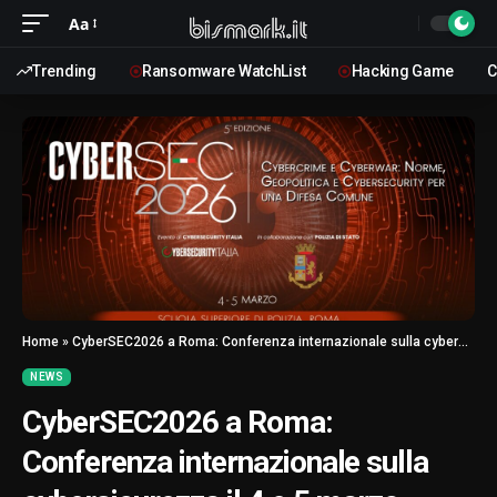
Aa
Trending
Ransomware WatchList
Hacking Game
C
Home
»
CyberSEC2026 a Roma: Conferenza internazionale sulla cybersicurezza il 4 e 5 marzo
NEWS
CyberSEC2026 a Roma:
Conferenza internazionale sulla