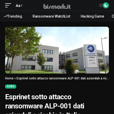
Aa
Trending
Ransomware WatchList
Hacking Game
C
Home
»
Esprinet sotto attacco ransomware ALP-001 dati aziendali a rischio in Italia
NEWS
Esprinet sotto attacco
ransomware ALP-001 dati