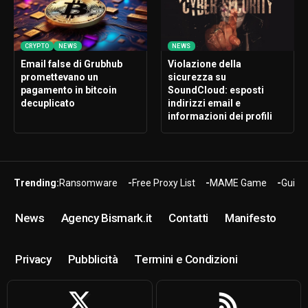
CRYPTO
NEWS
NEWS
Email false di Grubhub
Violazione della
promettevano un
sicurezza su
pagamento in bitcoin
SoundCloud: esposti
decuplicato
indirizzi email e
informazioni dei profili
Trending:
Ransomware
Free Proxy List
MAME Game
Guide
News
Agency Bismark.it
Contatti
Manifesto
Privacy
Pubblicità
Termini e Condizioni