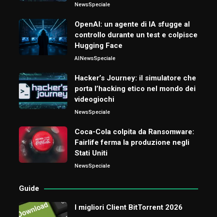
News
Speciale
OpenAI: un agente di IA sfugge al
controllo durante un test e colpisce
Hugging Face
AI
News
Speciale
Hacker’s Journey: il simulatore che
porta l’hacking etico nel mondo dei
videogiochi
News
Speciale
Coca-Cola colpita da Ransomware:
Fairlife ferma la produzione negli
Stati Uniti
News
Speciale
Guide
I migliori Client BitTorrent 2026