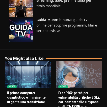
streaming: date, premi e sfida per il
titolo mondiale
GuidaTV.uno: la nuova guida TV
online per scoprire programmi, film e
serie televisive
You Might also Like
NEWS
NEWS
Il primo computer
FreePBX: patch per
quantistico è imminente:
vulnerabilità critiche SQLi,
urgente una transizione
caricamento file e bypass
di AUTHTYPE che