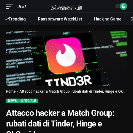
Aa
Trending
Ransomware WatchList
Hacking Game
C
Home
»
Attacco hacker a Match Group: rubati dati di Tinder, Hinge e OkCupid
NEWS
SPECIALE
Attacco hacker a Match Group:
rubati dati di Tinder, Hinge e