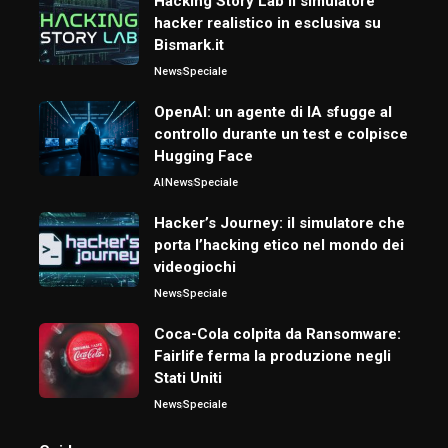
Hacking Story Lab il simulatore
hacker realistico in esclusiva su
Bismark.it
News
Speciale
OpenAI: un agente di IA sfugge al
controllo durante un test e colpisce
Hugging Face
AI
News
Speciale
Hacker’s Journey: il simulatore che
porta l’hacking etico nel mondo dei
videogiochi
News
Speciale
Coca-Cola colpita da Ransomware:
Fairlife ferma la produzione negli
Stati Uniti
News
Speciale