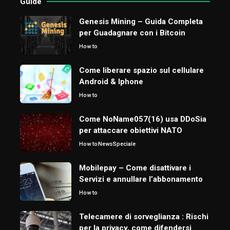
Guide
Genesis Mining – Guida Completa
per Guadagnare con i Bitcoin
How to
Come liberare spazio sul cellulare
Android & Iphone
How to
Come NoName057(16) usa DDoSia
per attaccare obiettivi NATO
How to
News
Speciale
Mobilepay – Come disattivare i
Servizi e annullare l’abbonamento
How to
Telecamere di sorveglianza : Rischi
per la privacy, come difendersi