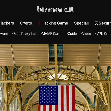
 Hackers
Crypto
Hacking Game
Speciali
Securi
ware
Free Proxy List
MAME Game
Guide
Video
VPN Grat