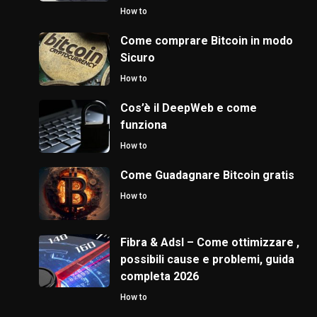
How to
Come comprare Bitcoin in modo
Sicuro
How to
Cos’è il DeepWeb e come
funziona
How to
Come Guadagnare Bitcoin gratis
How to
Fibra & Adsl – Come ottimizzare ,
possibili cause e problemi, guida
completa 2026
How to