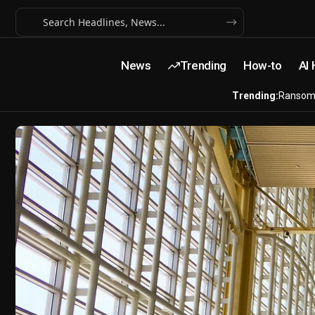
News
Trending
How-to
AI
Trending:
Ransom