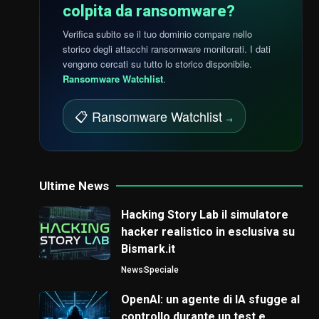
colpita da ransomware?
Verifica subito se il tuo dominio compare nello
storico degli attacchi ransomware monitorati. I dati
vengono cercati su tutto lo storico disponibile.
Ransomware Watchlist
.
📋 Ransomware Watchlist
→
Ultime News
Hacking Story Lab il simulatore
hacker realistico in esclusiva su
Bismark.it
News
Speciale
OpenAI: un agente di IA sfugge al
controllo durante un test e