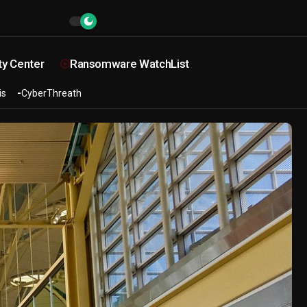
ty Center
Ransomware WatchList
is
CyberThreath