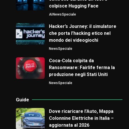
colpisce Hugging Face
AI
News
Speciale
Hacker’s Journey: il simulatore
che porta l’hacking etico nel
mondo dei videogiochi
News
Speciale
Coca-Cola colpita da
Ransomware: Fairlife ferma la
produzione negli Stati Uniti
News
Speciale
Guide
Dove ricaricare l’Auto, Mappa
Colonnine Elettriche in Italia –
aggiornata al 2026