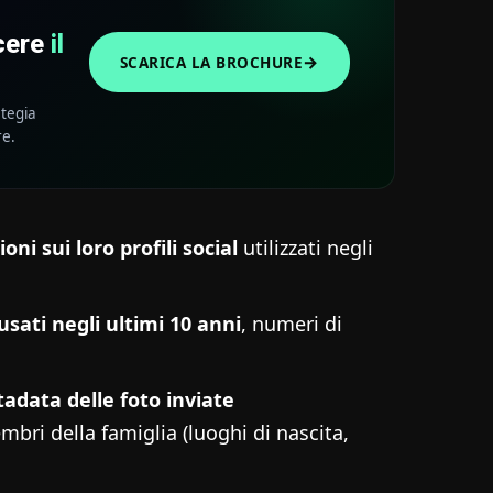
scere
il
→
SCARICA LA BROCHURE
ategia
re.
oni sui loro profili social
utilizzati negli
 usati negli ultimi 10 anni
, numeri di
adata delle foto inviate
mbri della famiglia (luoghi di nascita,