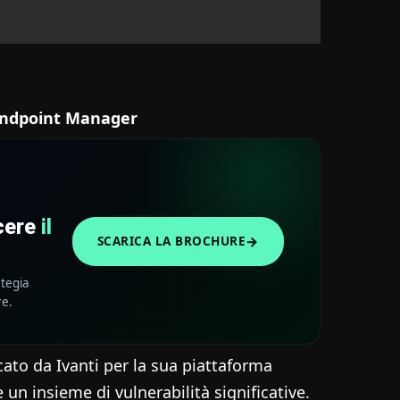
 Endpoint Manager
scere
il
→
SCARICA LA BROCHURE
ategia
re.
to da Ivanti per la sua piattaforma
 un insieme di vulnerabilità significative.