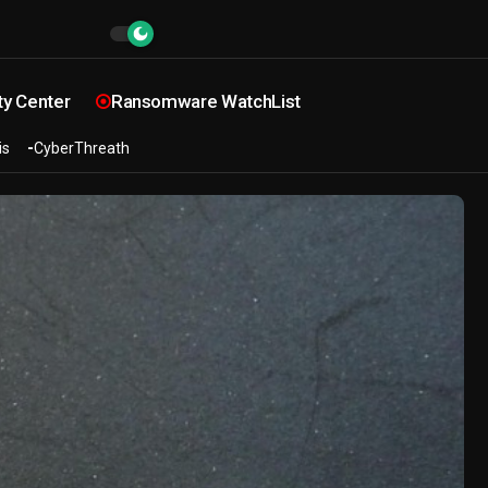
ty Center
Ransomware WatchList
is
CyberThreath