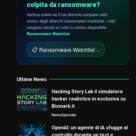
colpita da ransomware?
Verifica subito se il tuo dominio compare nello
storico degli attacchi ransomware monitorati. I dati
vengono cercati su tutto lo storico disponibile.
Ransomware Watchlist
.
📋 Ransomware Watchlist
→
Ultime News
Hacking Story Lab il simulatore
hacker realistico in esclusiva su
Bismark.it
News
Speciale
OpenAI: un agente di IA sfugge al
controllo durante un test e