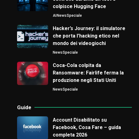
colpisce Hugging Face
AI
News
Speciale
Hacker’s Journey: il simulatore
che porta l’hacking etico nel
mondo dei videogiochi
News
Speciale
Coca-Cola colpita da
Ransomware: Fairlife ferma la
produzione negli Stati Uniti
News
Speciale
Guide
Account Disabilitato su
Facebook, Cosa Fare – guida
completa 2026