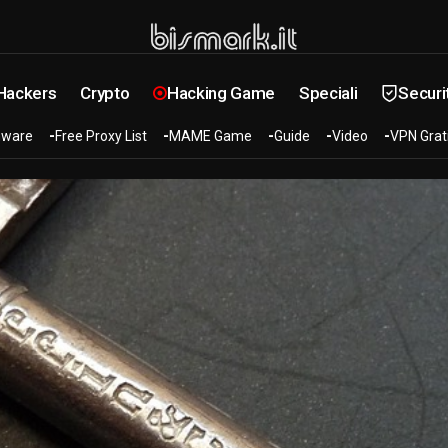
 Hackers
Crypto
Hacking Game
Speciali
Securi
ware
Free Proxy List
MAME Game
Guide
Video
VPN Grat