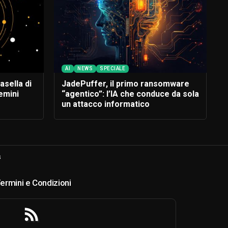
AI
NEWS
SPECIALE
asella di
JadePuffer, il primo ransomware
emini
“agentico”: l’IA che conduce da sola
un attacco informatico
s
ermini e Condizioni