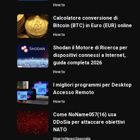
How to
Calcolatore conversione di
Bitcoin (BTC) in Euro (EUR) online
How to
Shodan il Motore di Ricerca per
dispositivi connessi a Internet,
guida completa 2026
How to
I migliori programmi per Desktop
Accesso Remoto
How to
Come NoName057(16) usa
DDoSia per attaccare obiettivi
NATO
How to
News
Speciale