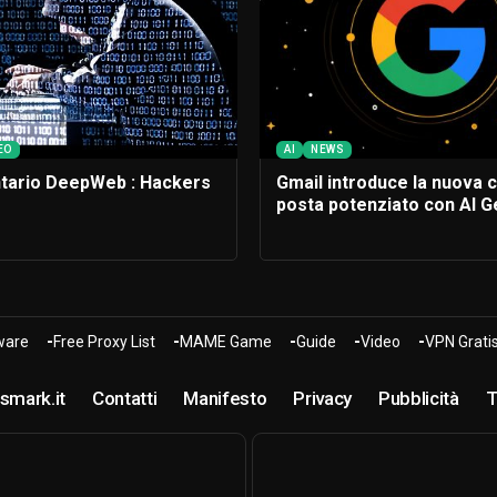
EO
AI
NEWS
ario DeepWeb : Hackers
Gmail introduce la nuova c
posta potenziato con AI G
are
Free Proxy List
MAME Game
Guide
Video
VPN Grati
smark.it
Contatti
Manifesto
Privacy
Pubblicità
T