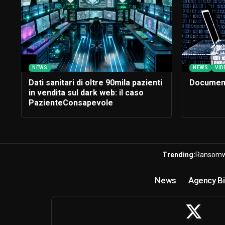
NEWS
NEWS
VID
Dati sanitari di oltre 90mila pazienti
Document
in vendita sul dark web: il caso
PazienteConsapevole
Trending:
Ransomw
News
Agency Bi