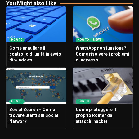
You Might also Like
HOW TO
HOW TO
NEWS
Come annullare il
WhatsApp non funziona?
controllo di unità in avvio
Come risolvere i problemi
di windows
di accesso
HOW TO
HOW TO
Social Search – Come
Come proteggere il
trovare utenti sui Social
proprio Router da
Network
attacchi hacker