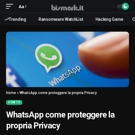
Aa
Trending
Ransomware WatchList
Hacking Game
C
Home
»
WhatsApp come proteggere la propria Privacy
HOW TO
WhatsApp come proteggere la
propria Privacy