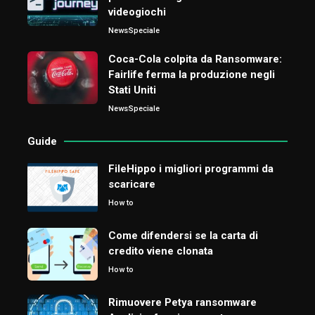
videogiochi
News
Speciale
Coca-Cola colpita da Ransomware:
Fairlife ferma la produzione negli
Stati Uniti
News
Speciale
Guide
FileHippo i migliori programmi da
scaricare
How to
Come difendersi se la carta di
credito viene clonata
How to
Rimuovere Petya ransomware