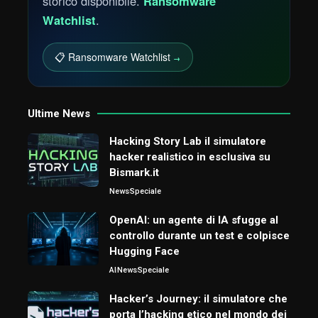
storico disponibile.
Ransomware
Watchlist
.
📋 Ransomware Watchlist
→
Ultime News
Hacking Story Lab il simulatore
hacker realistico in esclusiva su
Bismark.it
News
Speciale
OpenAI: un agente di IA sfugge al
controllo durante un test e colpisce
Hugging Face
AI
News
Speciale
Hacker’s Journey: il simulatore che
porta l’hacking etico nel mondo dei