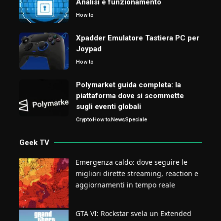
Analisi e funzionamento
How to
Xpadder Emulatore Tastiera PC per
Joypad
How to
Polymarket guida completa: la
piattaforma dove si scommette
sugli eventi globali
Crypto
How to
News
Speciale
Geek TV
Emergenza caldo: dove seguire le
migliori dirette streaming, reaction e
aggiornamenti in tempo reale
GTA VI: Rockstar svela un Extended