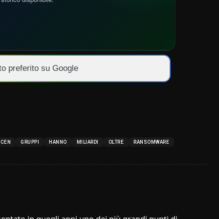
to preferito su Google
NCEN
GRUPPI
HANNO
MILIARDI
OLTRE
RANSOMWARE
entato in quegli anni uno dei più grandi punti di