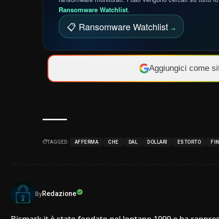
Ransomware Watchlist
.
📋 Ransomware Watchlist
→
Aggiungici come si
TAGGED:
AFFERMA
CHE
DAL
DOLLARI
ESTORTO
FI
Redazione
By
Bismark.it è stato fondato nel lontano 1999 e ha rappres