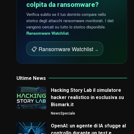
colpita da ransomware?
Verifica subito se il tuo dominio compare nello
storico degli attacchi ransomware monitorati. I dati
vengono cercati su tutto lo storico disponibile.
Ransomware Watchlist
.
📋 Ransomware Watchlist
→
Ultime News
Hacking Story Lab il simulatore
hacker realistico in esclusiva su
Bismark.it
News
Speciale
OpenAI: un agente di IA sfugge al
controllo durante un test e