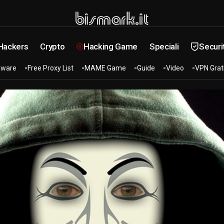
 Hackers
Crypto
Hacking Game
Speciali
Securi
ware
Free Proxy List
MAME Game
Guide
Video
VPN Grat