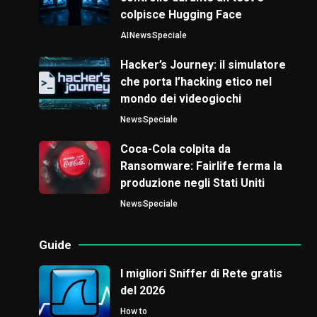
colpisce Hugging Face
AI
News
Speciale
Hacker’s Journey: il simulatore
che porta l’hacking etico nel
mondo dei videogiochi
News
Speciale
Coca-Cola colpita da
Ransomware: Fairlife ferma la
produzione negli Stati Uniti
News
Speciale
Guide
I migliori Sniffer di Rete gratis
del 2026
How to