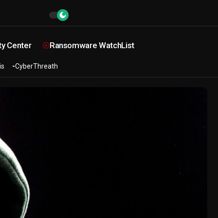
ty Center
Ransomware WatchList
is
CyberThreath