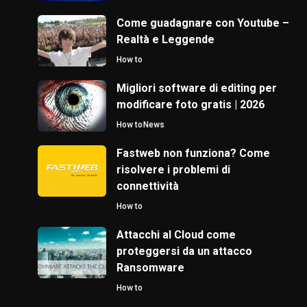
Come guadagnare con Youtube –
Realtà e Leggende
How to
Migliori software di editing per
modificare foto gratis | 2026
How to
News
Fastweb non funziona? Come
risolvere i problemi di
connettività
How to
Attacchi al Cloud come
proteggersi da un attacco
Ransomware
How to