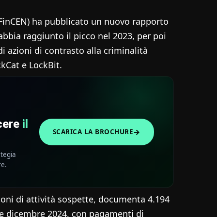
(FinCEN) ha pubblicato un nuovo rapporto
bbia raggiunto il picco nel 2023, per poi
i azioni di contrasto alla criminalità
kCat e LockBit.
scere
il
→
SCARICA LA BROCHURE
ategia
re.
ioni di attività sospette, documenta 4.194
 e dicembre 2024, con pagamenti di