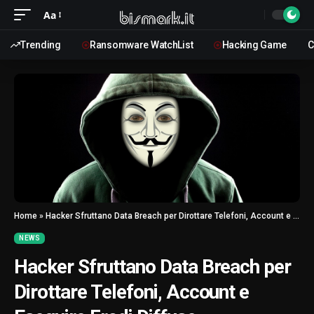
Aa
Trending
Ransomware WatchList
Hacking Game
C
Home
»
Hacker Sfruttano Data Breach per Dirottare Telefoni, Account e Eseguire Frodi Diffuse
NEWS
Hacker Sfruttano Data Breach per
Dirottare Telefoni, Account e