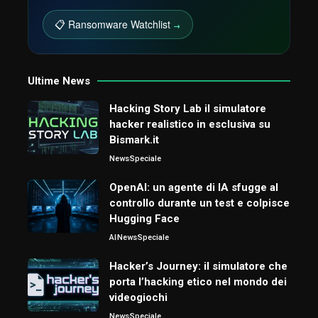
📋 Ransomware Watchlist
→
Ultime News
Hacking Story Lab il simulatore
hacker realistico in esclusiva su
Bismark.it
News
Speciale
OpenAI: un agente di IA sfugge al
controllo durante un test e colpisce
Hugging Face
AI
News
Speciale
Hacker’s Journey: il simulatore che
porta l’hacking etico nel mondo dei
videogiochi
News
Speciale