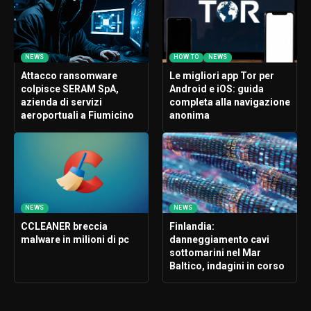
NEWS
HOW TO
NEWS
Attacco ransomware
Le migliori app Tor per
colpisce SERAM SpA,
Android e iOS: guida
azienda di servizi
completa alla navigazione
aeroportuali a Fiumicino
anonima
NEWS
NEWS
CCLEANER breccia
Finlandia:
malware in milioni di pc
danneggiamento cavi
sottomarini nel Mar
Baltico, indagini in corso