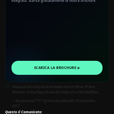
integrata. Scarica gratuitamente la nostra brochure.
→
SCARICA LA BROCHURE
#Anonymous
Italy hacked Italian Home Office, Prime
Minister, Army, Navy, EU emails
https://t.co/KIr9daSRkv
…
— Anonymous ????️ (@YourAnonRevolt)
14 novembre
2017
Questo il Comunicato: