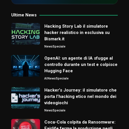
Ultime News
Hacking Story Lab il simulatore
hacker realistico in esclusiva su
Bismark.it
News
Speciale
OpenAI: un agente di IA sfugge al
controllo durante un test e colpisce
Hugging Face
AI
News
Speciale
Hacker’s Journey: il simulatore che
porta l’hacking etico nel mondo dei
videogiochi
News
Speciale
Coca-Cola colpita da Ransomware:
Fairlife ferma la produzione negli