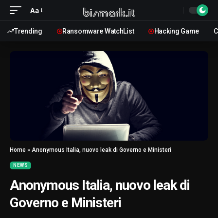
Aa
Trending
Ransomware WatchList
Hacking Game
C
Home
»
Anonymous Italia, nuovo leak di Governo e Ministeri
NEWS
Anonymous Italia, nuovo leak di
Governo e Ministeri