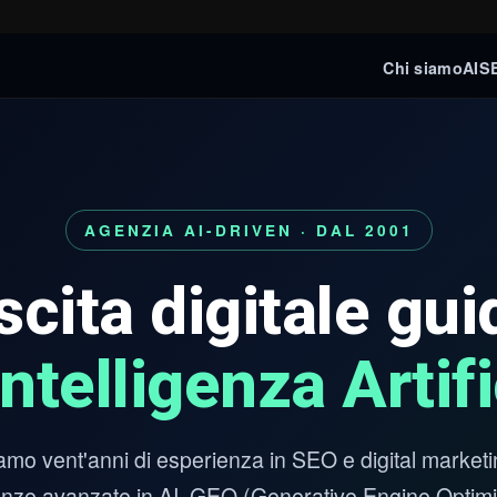
Chi siamo
AI
S
AGENZIA AI-DRIVEN · DAL 2001
scita digitale gui
Intelligenza Artif
amo vent'anni di esperienza in SEO e digital marketi
ze avanzate in AI, GEO (Generative Engine Optimi