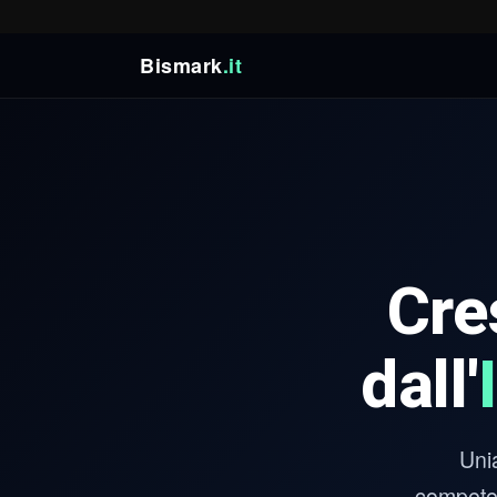
Bismark
.it
Cre
dall'
Uni
competen