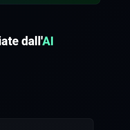
ate dall'
AI