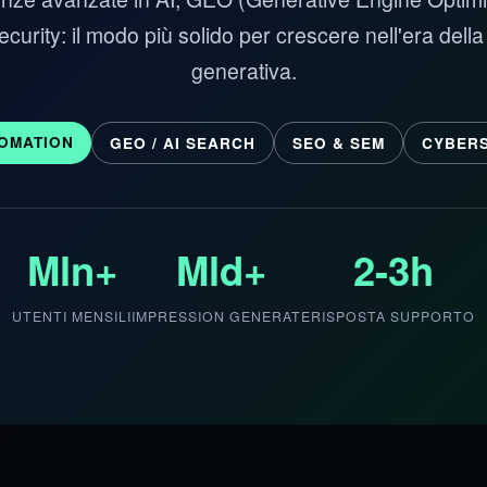
curity: il modo più solido per crescere nell'era della
generativa.
TOMATION
GEO / AI SEARCH
SEO & SEM
CYBERS
Mln+
Mld+
2-3h
UTENTI MENSILI
IMPRESSION GENERATE
RISPOSTA SUPPORTO