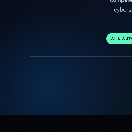
cyberse
AI & AU