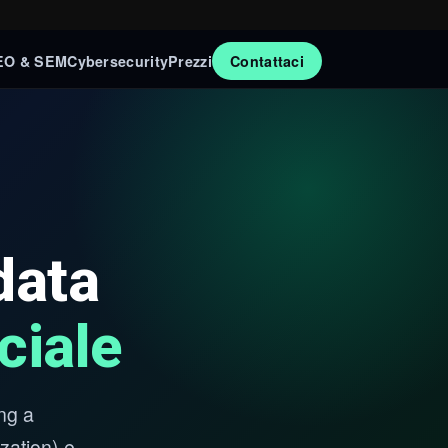
EO & SEM
Cybersecurity
Prezzi
Contattaci
data
iciale
ng a
zation) e