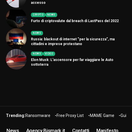
accesso
CRYPTO
NEWS
Furto di criptovalute dal breach di LastPass del 2022
NEWS
Russia: blackout di internet “per la sicurezza”, ma
cittadini e imprese protestano
NEWS
VIDEO
Elon Musk: L’ascensore per far viaggiare le Auto
sottoterra
Trending:
Ransomware
Free Proxy List
MAME Game
Guide
News
Agency Bismark.it
Contatti
Manifesto