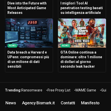
Dive into the Future with
I migliori Tool AI
Most Anticipated Game
penetration testing basati
Releases
su intelligenza artificiale
NEWS
NEWS
Data breach a Harvard e
GTA Online continua a
UPenn: compromessi più
dominare: oltre 1 milione
di un milione di dati
di dollari al giorno
sensibili
secondo leak hacker
Trending:
Ransomware
Free Proxy List
MAME Game
Guide
News
Agency Bismark.it
Contatti
Manifesto