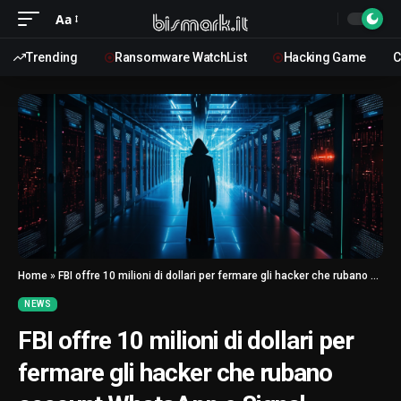
Aa
Trending
Ransomware WatchList
Hacking Game
C
Home
»
FBI offre 10 milioni di dollari per fermare gli hacker che rubano account WhatsApp e Signal
NEWS
FBI offre 10 milioni di dollari per
fermare gli hacker che rubano