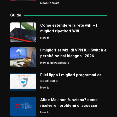
News
Speciale
Guide
Come estendere la rete wifi – I
migliori ripetitori Wifi
How to
I migliori servizi di VPN Kill Switch e
perché ne hai bisogno | 2026
How to
News
Speciale
FileHippo i migliori programmi da
scaricare
How to
Alice Mail non funziona? come
risolvere i problemi di accesso
How to