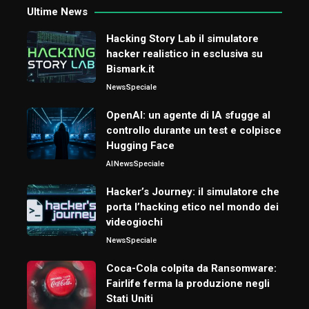
Ultime News
Hacking Story Lab il simulatore
hacker realistico in esclusiva su
Bismark.it
News
Speciale
OpenAI: un agente di IA sfugge al
controllo durante un test e colpisce
Hugging Face
AI
News
Speciale
Hacker’s Journey: il simulatore che
porta l’hacking etico nel mondo dei
videogiochi
News
Speciale
Coca-Cola colpita da Ransomware:
Fairlife ferma la produzione negli
Stati Uniti