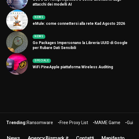
attacchi dei modelli AI
NEWS
eMule: come connettersi alla rete Kad Agosto 2026
NEWS
Go Packages Impersonano la Libreria UUID di Google
per Rubare Dati Sensibili
SPECIALE
WiFi PineApple piattaforma Wireless Auditing
Trending:
Ransomware
Free Proxy List
MAME Game
Guide
News
Agency Bismark.it
Contatti
Manifesto