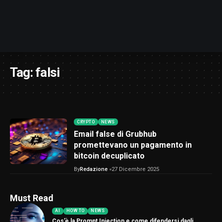
Tag:
falsi
CRYPTO
NEWS
Email false di Grubhub
promettevano un pagamento in
bitcoin decuplicato
By
Redazione
27 Dicembre 2025
Must Read
AI
HOW TO
NEWS
Cos’è la Prompt Injection e come difendersi dagli