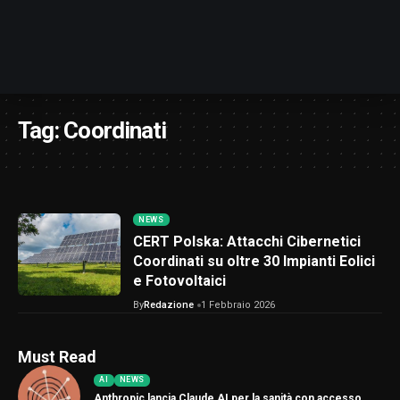
Tag:
Coordinati
NEWS
CERT Polska: Attacchi Cibernetici
Coordinati su oltre 30 Impianti Eolici
e Fotovoltaici
By
Redazione
1 Febbraio 2026
Must Read
AI
NEWS
Anthropic lancia Claude AI per la sanità con accesso