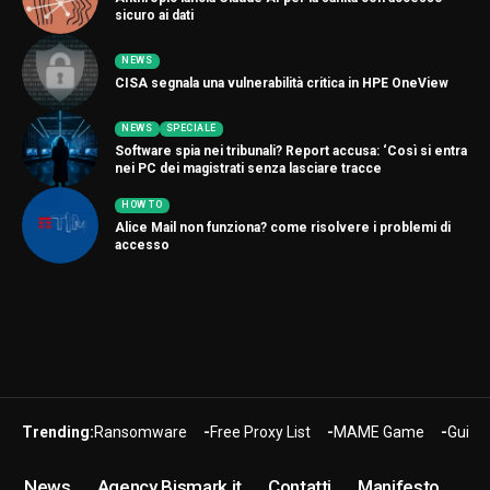
sicuro ai dati
NEWS
CISA segnala una vulnerabilità critica in HPE OneView
NEWS
SPECIALE
Software spia nei tribunali? Report accusa: ‘Così si entra
nei PC dei magistrati senza lasciare tracce
HOW TO
Alice Mail non funziona? come risolvere i problemi di
accesso
Trending:
Ransomware
Free Proxy List
MAME Game
Guide
News
Agency Bismark.it
Contatti
Manifesto